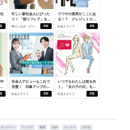
新社
忙しい新社会人にぴった
ウワサの真実がここにあ
断
り！ 「朝リフレア」をは
る！？ クレジットカー
じめよう。しっかりニオ
ドの都市伝説
R
PR
PR
身だしなみ・ビジネ
社会人ライフ
イケアして24時間快適。
スアイテム
の中
社会人デビューもこれで
いつでもわたしは前を向
完璧！ 印象アップのセ
く。「女の子の日」を前
えた
ルフプロデュース術
向きに♪社会人エリ・大
R
PR
PR
社会人ライフ
社会人ライフ
学生リカの物語
オノマトペ
アイデア
母親
夫婦
パンプス
大学生