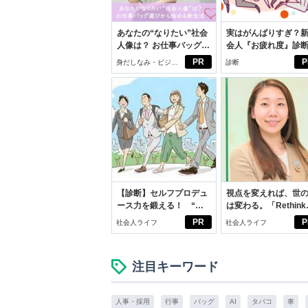
あなたの“なりたい”社会
実はがんばりすぎ？
人像は？ お仕事バッグ選
会人『お疲れ度』診
びから始める新生活
PR
P
身だしなみ・ビジネ
診断
スアイテム
【診断】セルフプロデュ
視点を変えれば、世
ース力を鍛える！ “ジ
は変わる。「Rethink
ブン観”診断
PROJECT」がつた
PR
P
社会人ライフ
社会人ライフ
いこと。
注目キーワード
人事・採用
行事
バッグ
AI
タバコ
車