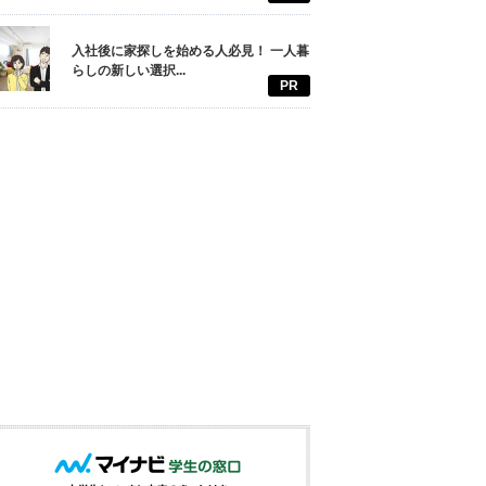
入社後に家探しを始める人必見！ 一人暮
らしの新しい選択...
PR