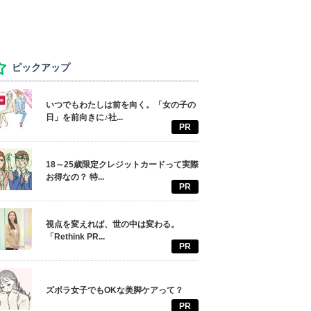
ピックアップ
いつでもわたしは前を向く。「女の子の
日」を前向きに♪社...
PR
18～25歳限定クレジットカードって実際
お得なの？ 特...
PR
視点を変えれば、世の中は変わる。
「Rethink PR...
PR
ズボラ女子でもOKな美脚ケアって？
PR