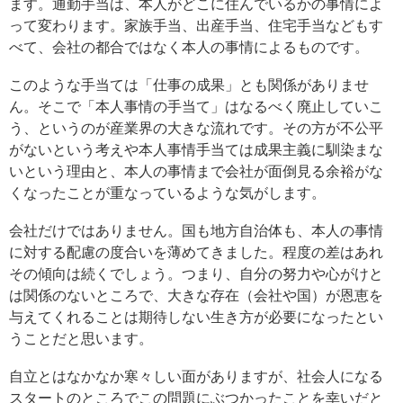
ます。通勤手当は、本人がどこに住んでいるかの事情によ
って変わります。家族手当、出産手当、住宅手当などもす
べて、会社の都合ではなく本人の事情によるものです。
このような手当ては「仕事の成果」とも関係がありませ
ん。そこで「本人事情の手当て」はなるべく廃止していこ
う、というのが産業界の大きな流れです。その方が不公平
がないという考えや本人事情手当ては成果主義に馴染まな
いという理由と、本人の事情まで会社が面倒見る余裕がな
くなったことが重なっているような気がします。
会社だけではありません。国も地方自治体も、本人の事情
に対する配慮の度合いを薄めてきました。程度の差はあれ
その傾向は続くでしょう。つまり、自分の努力や心がけと
は関係のないところで、大きな存在（会社や国）が恩恵を
与えてくれることは期待しない生き方が必要になったとい
うことだと思います。
自立とはなかなか寒々しい面がありますが、社会人になる
スタートのところでこの問題にぶつかったことを幸いだと