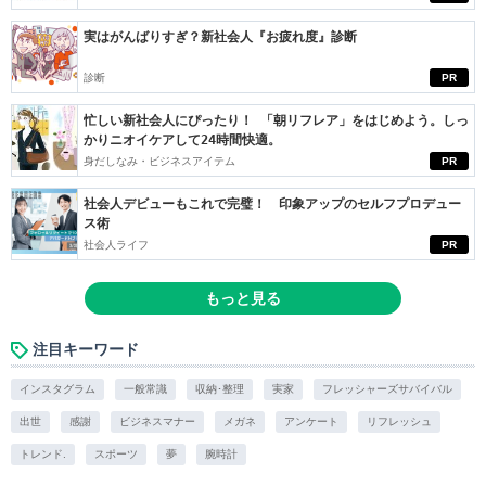
実はがんばりすぎ？新社会人『お疲れ度』診断
診断
PR
忙しい新社会人にぴったり！ 「朝リフレア」をはじめよう。しっ
かりニオイケアして24時間快適。
身だしなみ・ビジネスアイテム
PR
社会人デビューもこれで完璧！ 印象アップのセルフプロデュー
ス術
社会人ライフ
PR
もっと見る
注目キーワード
インスタグラム
一般常識
収納･整理
実家
フレッシャーズサバイバル
出世
感謝
ビジネスマナー
メガネ
アンケート
リフレッシュ
トレンド.
スポーツ
夢
腕時計