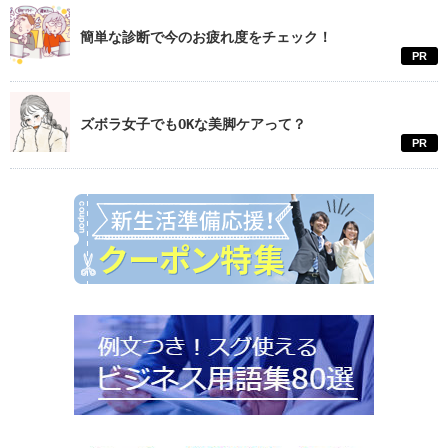
簡単な診断で今のお疲れ度をチェック！
PR
ズボラ女子でもOKな美脚ケアって？
PR