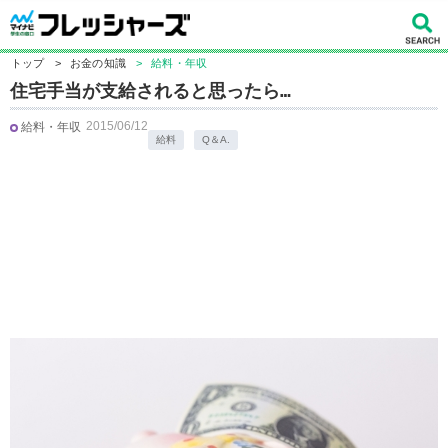
トップ
>
お金の知識
>
給料・年収
住宅手当が支給されると思ったら…
2015/06/12
給料・年収
給料
Q＆A.