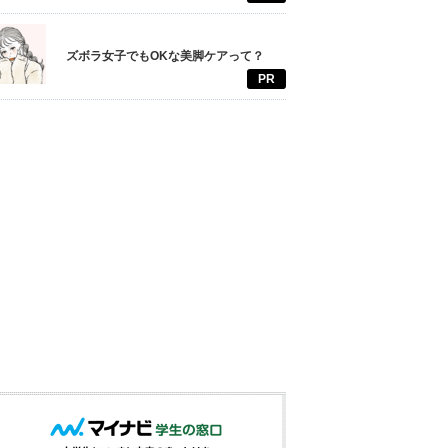
ズボラ女子でもOKな美脚ケアって？
PR