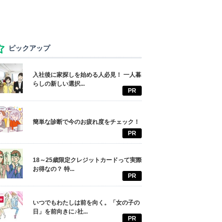
ピックアップ
入社後に家探しを始める人必見！ 一人暮
らしの新しい選択...
PR
簡単な診断で今のお疲れ度をチェック！
PR
18～25歳限定クレジットカードって実際
お得なの？ 特...
PR
いつでもわたしは前を向く。「女の子の
日」を前向きに♪社...
PR