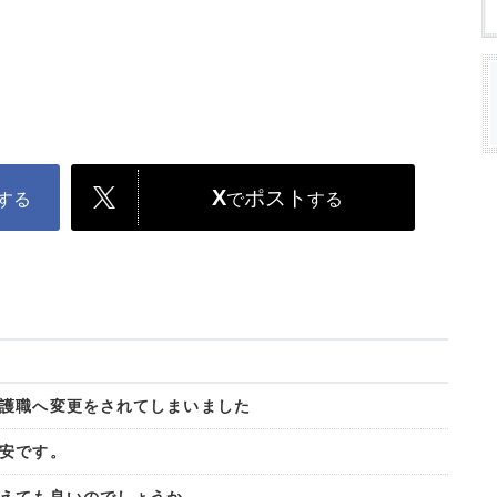
X
ポスト
する
で
する
護職へ変更をされてしまいました
安です。