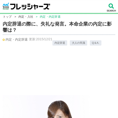
トップ
>
内定・入社
>
内定・内定辞退
内定辞退の際に、失礼な発言。本命企業の内定に影
響は？
更新:2015/12/21
内定・内定辞退
内定辞退
大人の常識
Q＆A.