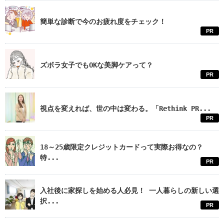
簡単な診断で今のお疲れ度をチェック！
PR
ズボラ女子でもOKな美脚ケアって？
PR
視点を変えれば、世の中は変わる。「Rethink PR...
PR
18～25歳限定クレジットカードって実際お得なの？
特...
PR
入社後に家探しを始める人必見！ 一人暮らしの新しい選
択...
PR