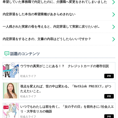
希望していた事務職で内定したのに、介護職へ変更をされてしまいました
内定辞退をした本当の希望業種があきらめきれない
一人残された実家の母を考えると、内定辞退して実家に戻りたいが…
内定辞退をするときの、文書の内容はどうしたらいいですか？
話題のコンテンツ
ウワサの真実がここにある！？ クレジットカードの都市伝説
社会人ライフ
PR
視点を変えれば、世の中は変わる。「Rethink PROJECT」がつ
たえたいこと。
社会人ライフ
PR
いつでもわたしは前を向く。「女の子の日」を前向きに♪社会人エ
リ・大学生リカの物語
社会人ライフ
PR