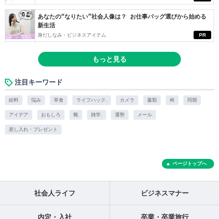
あなたの“なりたい”社会人像は？ お仕事バッグ選びから始める
新生活
身だしなみ・ビジネスアイテム
PR
もっと見る
注目キーワード
給料
悩み
草食
ライフハック.
カメラ
書類
袴
同期
アイデア
おもしろ
靴
雑学.
運勢
メール
差し入れ・プレゼント
ページトップへ
社会人ライフ
ビジネスマナー
内定・入社
卒業・卒業旅行