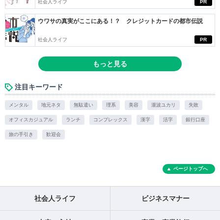
社会人ライフ
PR
ウワサの真実がここにある！？ クレジットカードの都市伝説
社会人ライフ
PR
もっと見る
注目キーワード
メンタル
地元ネタ
無駄遣い
理系
美容
瀧波ユカリ
失敗
オフィスカジュアル
ランチ
コンプレックス
漢字
活字
銀行口座
旅の手引き
歓迎会
ページトップへ
社会人ライフ
ビジネスマナー