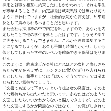
採用と就職を相互に約束したにもかかわれず、それを学生
が破棄することです。内定辞退は就職戦線では当たり前の
ように行われていますが、社会的規範から言えば、約束違
反として責められるべきことだと思います。
また会社は採用枠の中で内定を出しますので、あなたを内
定したことで他の学生を落としたはずです。もうその学生
に声をかけることはできません。これから再度募集するこ
とになるでしょうが、お金も手間も時間もかかり、しかも
落としてしまった学生のレベルを確保できる保証はありま
せん。
このように、約束違反が会社にどれほどの負担と悔しさを
もたらすかを考えずに、カンタンに電話で断りを入れられ
たとしたら、相手としては「はい、そうですか」では済ま
せられない気持ちでしょう。
「文書でも送って下さい」という担当者の発言は、そのよ
うな気持ちから出たのだと思います。あなたはどのような
文面にしたらいいかわからないと悩んできますが、どのよ
うな文面にするかが問題なのではなく、「お詫びしきれな