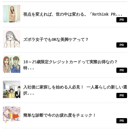
視点を変えれば、世の中は変わる。「Rethink PR...
PR
ズボラ女子でもOKな美脚ケアって？
PR
18～25歳限定クレジットカードって実際お得なの？
特...
PR
入社後に家探しを始める人必見！ 一人暮らしの新しい選
択...
PR
簡単な診断で今のお疲れ度をチェック！
PR