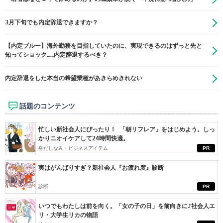
3月下旬でも内定辞退できますか？
【内定ブルー】海外勤務を目指していたのに、実現できるのはずっと先と
知ってショック……内定辞退するべき？
内定辞退をした本当の希望業種があきらめきれない
話題のコンテンツ
忙しい新社会人にぴったり！ 「朝リフレア」をはじめよう。しっ
かりニオイケアして24時間快適。
身だしなみ・ビジネスアイテム
PR
実はがんばりすぎ？新社会人『お疲れ度』診断
診断
PR
いつでもわたしは前を向く。「女の子の日」を前向きに♪社会人エ
リ・大学生リカの物語