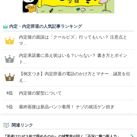
内定・内定辞退の人気記事ランキング
内定後の面談は「クールビズ」行ってもいい？ 注意点と
マ...
内定承諾書に添え状はいる？いらない？ 書き方とポイン
ト...
【例文つき】内定辞退の電話のかけ方とマナー…誠意を伝
え...
4位
内定後の髪型について
5位
最終面接は新品パンツ着用！ ナゾの就活ゲン担ぎ
関連リンク
『若者はなぜ３年で辞めるのか』の城繁幸が説く「不況に勝つ新人力」