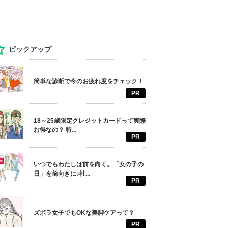
ピックアップ
簡単な診断で今のお疲れ度をチェック！
PR
18～25歳限定クレジットカードって実際
お得なの？ 特...
PR
いつでもわたしは前を向く。「女の子の
日」を前向きに♪社...
PR
ズボラ女子でもOKな美脚ケアって？
PR