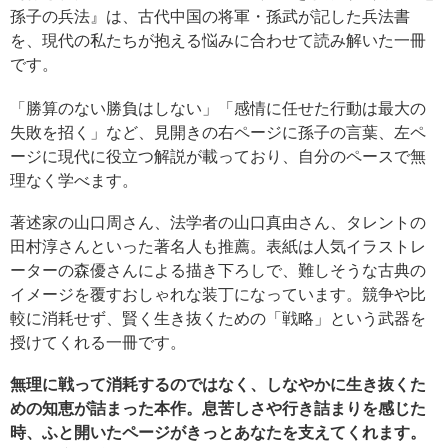
孫子の兵法』は、古代中国の将軍・孫武が記した兵法書
を、現代の私たちが抱える悩みに合わせて読み解いた一冊
です。
「勝算のない勝負はしない」「感情に任せた行動は最大の
失敗を招く」など、見開きの右ページに孫子の言葉、左ペ
ージに現代に役立つ解説が載っており、自分のペースで無
理なく学べます。
著述家の山口周さん、法学者の山口真由さん、タレントの
田村淳さんといった著名人も推薦。表紙は人気イラストレ
ーターの森優さんによる描き下ろしで、難しそうな古典の
イメージを覆すおしゃれな装丁になっています。競争や比
較に消耗せず、賢く生き抜くための「戦略」という武器を
授けてくれる一冊です。
無理に戦って消耗するのではなく、しなやかに生き抜くた
めの知恵が詰まった本作。息苦しさや行き詰まりを感じた
時、ふと開いたページがきっとあなたを支えてくれます。