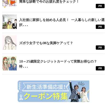
簡単な診断で今のお疲れ度をチェック！
PR
入社後に家探しを始める人必見！ 一人暮らしの新しい選
択...
PR
ズボラ女子でもOKな美脚ケアって？
PR
18～25歳限定クレジットカードって実際お得なの？
特...
PR