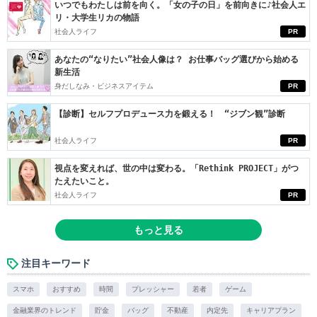
いつでもわたしは前を向く。「女の子の日」を前向きに♪社会人エ
リ・大学生リカの物語
社会人ライフ
PR
あなたの“なりたい”社会人像は？ お仕事バッグ選びから始める
新生活
身だしなみ・ビジネスアイテム
PR
【診断】セルフプロデュース力を鍛える！ “ジブン観”診断
社会人ライフ
PR
視点を変えれば、世の中は変わる。「Rethink PROJECT」がつ
たえたいこと。
社会人ライフ
PR
もっと見る
注目キーワード
スマホ
おすすめ
時間
プレッシャー
若者
ゲーム
金融業界のトレンド
貯金
バッグ
不動産
内定先
キャリアプラン