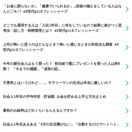
「お金に困らないか」「健康でいられるか」…老後の備えをしている人はな
んと〇％!? #Z世代pickフレッシャーズ
どこでも通用する人は「入社1年目」に何をしているの？結果に差がつく思
考法・話し方・時間管理とは？ #Z世代pickフレッシャーズ
上司が怖いと思うのはどんなとき？怖いと感じるときの対処法も調査 #Z
世代pickフレッシャーズ
今年の新社会人はもう買った？ 初任給で親にプレゼントを買った人は約6
割！ 「今までの感謝」「成長の証」
不景気とはいうけれど...。サラリーマンの生活は本当に厳しいの？
社会人1年目の平均年収・貯金額 お金を貯める上手な方法まとめ
最初のお給料はどれくらいもらえるんですか？
社会人1年目あるある「4月の生活費がない」「出勤するだけでヘトヘト」