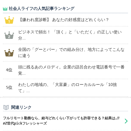
社会人ライフの人気記事ランキング
【嫌われ度診断】 あなたの好感度はどれくらい？
ビジネスで頻出！ 「頂く」と「いただく」の正しい使い
分...
全国の「グーとパー」での組み分け、地方によってこんな
に違う
頭に残るあのメロディ。企業の語呂合わせ電話番号で一番
4位
覚...
わたしの地域の、「大富豪」のローカルルール「10捨
5位
て」...
関連リンク
フルリモート勤務なら、給与どれくらい下がっても許容できる？結果は…⁉
#Z世代pickフレッシャーズ