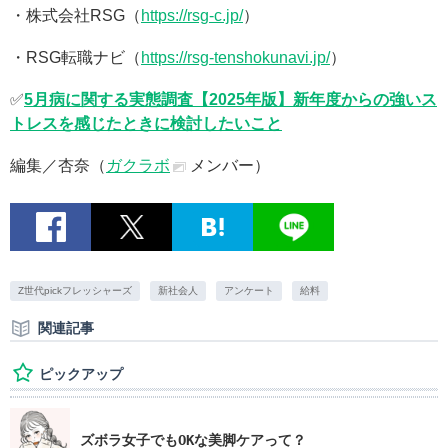
・株式会社RSG（
https://rsg-c.jp/
）
・RSG転職ナビ（
https://rsg-tenshokunavi.jp/
）
✅
5月病に関する実態調査【2025年版】新年度からの強いス
トレスを感じたときに検討したいこと
編集／杏奈（
ガクラボ
メンバー）
Z世代pickフレッシャーズ
新社会人
アンケート
給料
関連記事
ピックアップ
ズボラ女子でもOKな美脚ケアって？