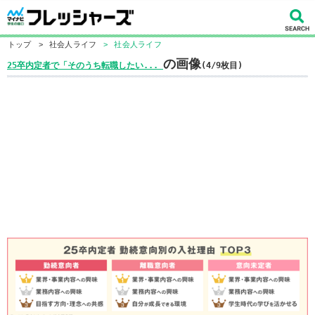
トップ
>
社会人ライフ
>
社会人ライフ
の画像
25卒内定者で「そのうち転職したい...
(4/9枚目)