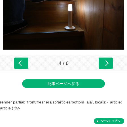
4 / 6
記事ページへ戻る
render partial: 'front/freshers/sp/articles/bottom_aja', locals: { article:
article } %>
ページトップへ