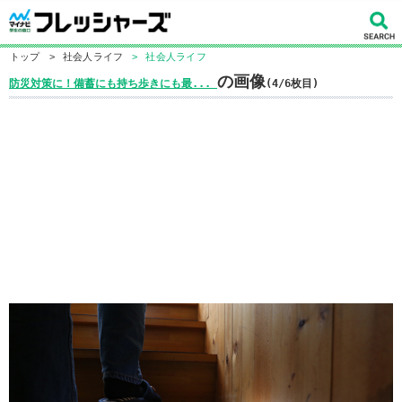
トップ
>
社会人ライフ
>
社会人ライフ
の画像
防災対策に！備蓄にも持ち歩きにも最...
(4/6枚目)