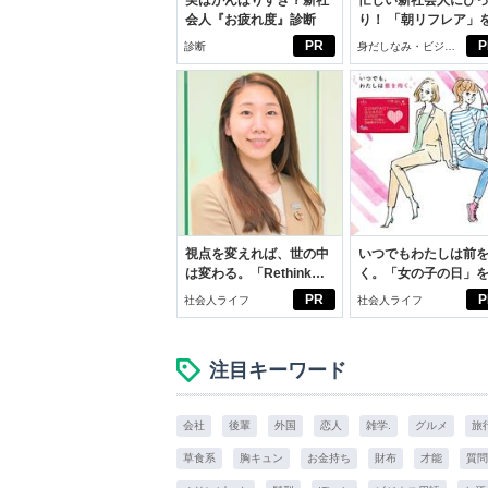
実はがんばりすぎ？新社
忙しい新社会人にぴ
会人『お疲れ度』診断
り！ 「朝リフレア」
じめよう。しっかり
PR
P
診断
身だしなみ・ビジネ
イケアして24時間快
スアイテム
視点を変えれば、世の中
いつでもわたしは前
は変わる。「Rethink
く。「女の子の日」
PROJECT」がつたえた
向きに♪社会人エリ・
PR
P
社会人ライフ
社会人ライフ
いこと。
学生リカの物語
注目キーワード
会社
後輩
外国
恋人
雑学.
グルメ
旅
草食系
胸キュン
お金持ち
財布
才能
質問