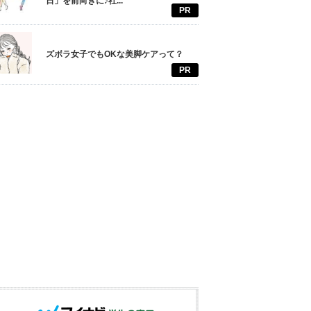
日」を前向きに♪社...
PR
ズボラ女子でもOKな美脚ケアって？
PR