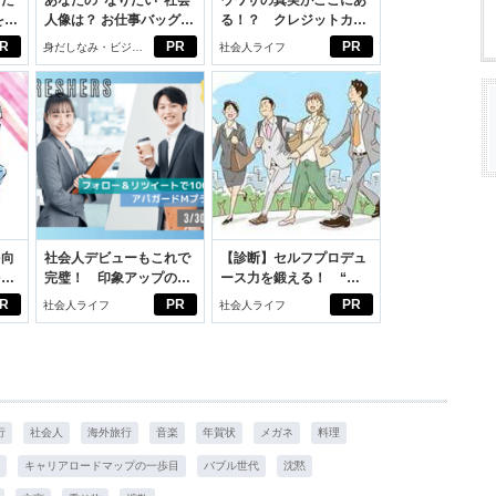
った
あなたの“なりたい”社会
ウワサの真実がここにあ
をは
人像は？ お仕事バッグ選
る！？ クレジットカー
ニオ
びから始める新生活
ドの都市伝説
R
PR
PR
身だしなみ・ビジネ
社会人ライフ
適。
スアイテム
を向
社会人デビューもこれで
【診断】セルフプロデュ
を前
完璧！ 印象アップのセ
ース力を鍛える！ “ジ
大
ルフプロデュース術
ブン観”診断
R
PR
PR
社会人ライフ
社会人ライフ
行
社会人
海外旅行
音楽
年賀状
メガネ
料理
キャリアロードマップの一歩目
バブル世代
沈黙