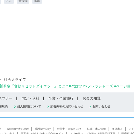
方言
乗り物
拡散
>
社会人ライフ
革命『食欲リセットダイエット』とは？#Z世代pickフレッシャーズ 4ページ目
スマナー
内定・入社
卒業・卒業旅行
お金の知識
用規約
個人情報について
広告掲載のお問い合わせ
お問い合わせ
活
留学経験者の就活
看護学生向け
医学生・研修医向け
転職・求人情報
海外求人
ミド
シニアの求人
障害者に特化した求人紹介サービス
フリーランス・副業向け業務委託案件
医療福祉