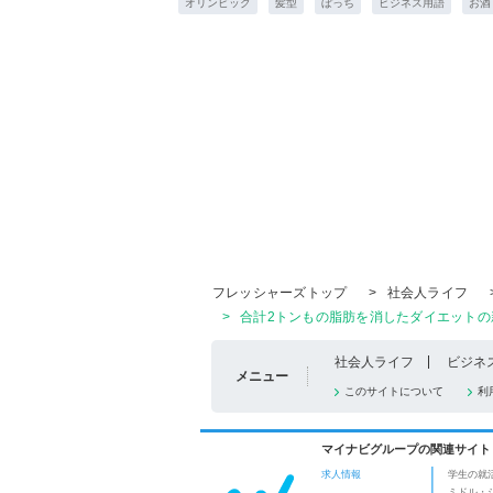
オリンピック
髪型
ぼっち
ビジネス用語
お酒
フレッシャーズトップ
>
社会人ライフ
>
合計2トンもの脂肪を消したダイエットの新
社会人ライフ
ビジネ
メニュー
このサイトについて
利
マイナビグループの関連サイト
求人情報
学生の就
ミドル・