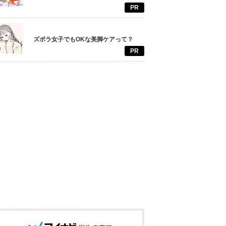
PR
ズボラ女子でもOKな美脚ケアって？
PR