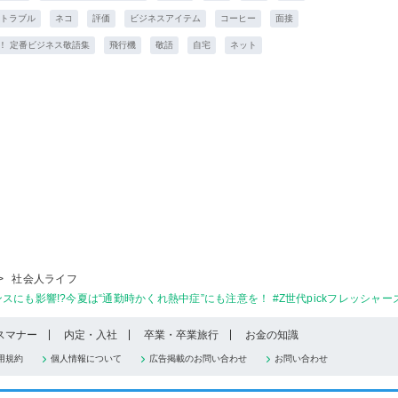
トラブル
ネコ
評価
ビジネスアイテム
コーヒー
面接
！ 定番ビジネス敬語集
飛行機
敬語
自宅
ネット
>
社会人ライフ
も影響!?今夏は“通勤時かくれ熱中症”にも注意を！ #Z世代pickフレッシャーズ
スマナー
内定・入社
卒業・卒業旅行
お金の知識
用規約
個人情報について
広告掲載のお問い合わせ
お問い合わせ