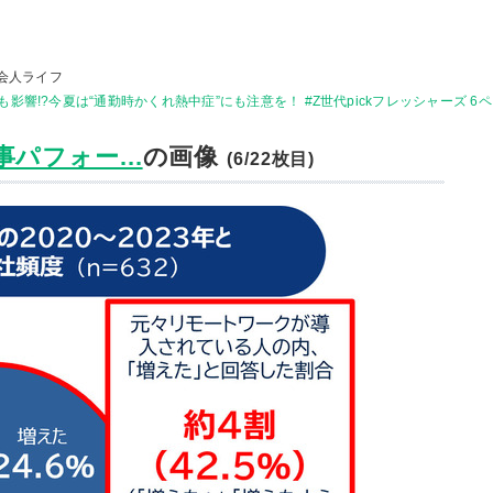
会人ライフ
響!?今夏は“通勤時かくれ熱中症”にも注意を！ #Z世代pickフレッシャーズ 6
パフォー...
の画像
(6/22枚目)