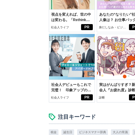
視点を変えれば、世の中
あなたの“なりたい”
は変わる。「Rethink
人像は？ お仕事バッ
PROJECT」がつたえた
びから始める新生活
PR
P
社会人ライフ
身だしなみ・ビジネ
いこと。
スアイテム
社会人デビューもこれで
実はがんばりすぎ？
完璧！ 印象アップのセ
会人『お疲れ度』診
ルフプロデュース術
PR
P
社会人ライフ
診断
注目キーワード
税金
誕生日
ビジネスマナー辞典
大人の常識