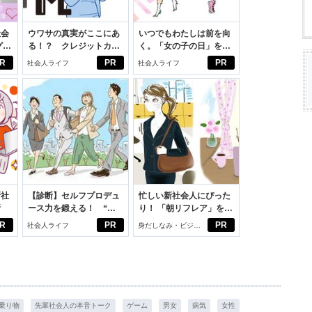
社会
ウワサの真実がここにあ
いつでもわたしは前を向
グ選
る！？ クレジットカー
く。「女の子の日」を前
ドの都市伝説
向きに♪社会人エリ・大
R
PR
PR
社会人ライフ
社会人ライフ
学生リカの物語
新社
【診断】セルフプロデュ
忙しい新社会人にぴった
断
ース力を鍛える！ “ジ
り！ 「朝リフレア」をは
ブン観”診断
じめよう。しっかりニオ
R
PR
PR
社会人ライフ
身だしなみ・ビジネ
イケアして24時間快適。
スアイテム
乗り物
先輩社会人の本音トーク
ゲーム
男女
病気
女性