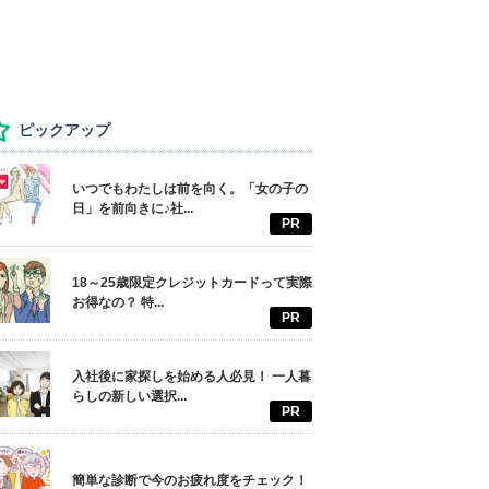
ピックアップ
いつでもわたしは前を向く。「女の子の
日」を前向きに♪社...
PR
18～25歳限定クレジットカードって実際
お得なの？ 特...
PR
入社後に家探しを始める人必見！ 一人暮
らしの新しい選択...
PR
簡単な診断で今のお疲れ度をチェック！