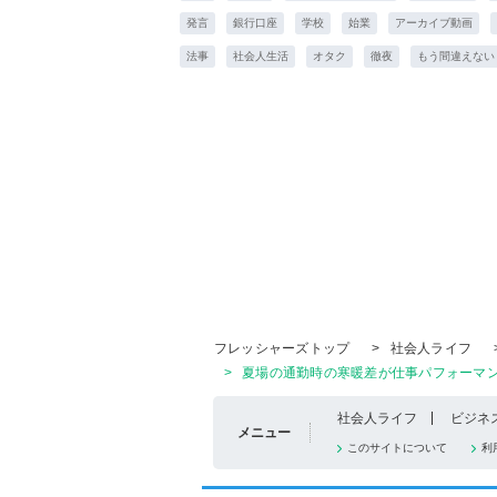
発言
銀行口座
学校
始業
アーカイブ動画
法事
社会人生活
オタク
徹夜
もう間違えない
フレッシャーズトップ
>
社会人ライフ
>
夏場の通勤時の寒暖差が仕事パフォーマンスに
社会人ライフ
ビジネ
メニュー
このサイトについて
利