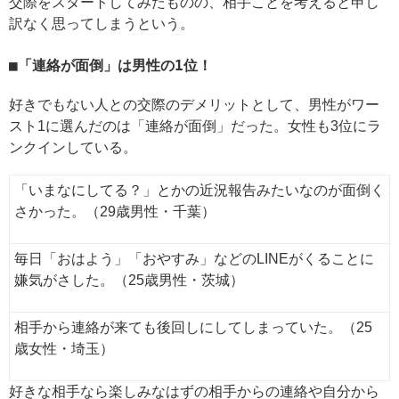
交際をスタートしてみたものの、相手ことを考えると申し
訳なく思ってしまうという。
「連絡が面倒」は男性の1位！
好きでもない人との交際のデメリットとして、男性がワー
スト1に選んだのは「連絡が面倒」だった。女性も3位にラ
ンクインしている。
「いまなにしてる？」とかの近況報告みたいなのが面倒く
さかった。（29歳男性・千葉）
毎日「おはよう」「おやすみ」などのLINEがくることに
嫌気がさした。（25歳男性・茨城）
相手から連絡が来ても後回しにしてしまっていた。（25
歳女性・埼玉）
好きな相手なら楽しみなはずの相手からの連絡や自分から