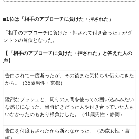
1位は「相手のアプローチに負けた・押された」
「相手のアプローチに負けた・押されて付き合った」がダ
ントツの首位となった。
【「相手のアプローチに負けた・押された」と答えた人の
声】
告白されて一度断ったが、その後また気持ちを伝えにきた
から。（35歳男性・京都）
猛烈なプッシュと、周りの人間を使っての囲い込みみたい
な感じになった。当時好きだった人や付き合っていた人も
いなかったのもあり根負けした。（41歳男性・静岡）
告白を何度もされたから断れなかった。（25歳女性・宮
崎）