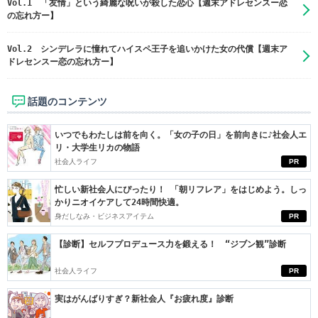
Vol.1 「友情」という綺麗な呪いが殺した恋心【週末アドレセンスー恋
の忘れ方ー】
Vol.2 シンデレラに憧れてハイスペ王子を追いかけた女の代償【週末ア
ドレセンスー恋の忘れ方ー】
話題のコンテンツ
いつでもわたしは前を向く。「女の子の日」を前向きに♪社会人エ
リ・大学生リカの物語
社会人ライフ
PR
忙しい新社会人にぴったり！ 「朝リフレア」をはじめよう。しっ
かりニオイケアして24時間快適。
身だしなみ・ビジネスアイテム
PR
【診断】セルフプロデュース力を鍛える！ “ジブン観”診断
社会人ライフ
PR
実はがんばりすぎ？新社会人『お疲れ度』診断