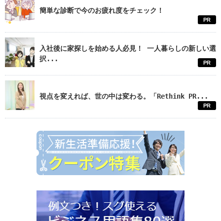
簡単な診断で今のお疲れ度をチェック！
PR
入社後に家探しを始める人必見！ 一人暮らしの新しい選
択...
PR
視点を変えれば、世の中は変わる。「Rethink PR...
PR