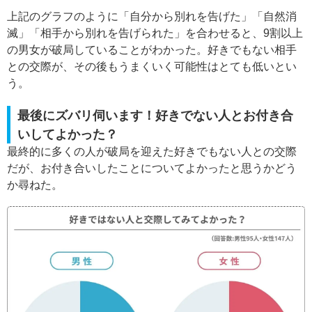
上記のグラフのように「自分から別れを告げた」「自然消
滅」「相手から別れを告げられた」を合わせると、9割以上
の男女が破局していることがわかった。好きでもない相手
との交際が、その後もうまくいく可能性はとても低いとい
う。
最後にズバリ伺います！好きでない人とお付き合
いしてよかった？
最終的に多くの人が破局を迎えた好きでもない人との交際
だが、お付き合いしたことについてよかったと思うかどう
か尋ねた。