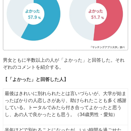
男女ともに半数以上の人が「よかった」と回答した。それ
ぞれのコメントを紹介する。
【「よかった」と回答した人】
最後はきれいに別れられたとは言いづらいが、大学が始ま
ったばかりの人恋しさがあり、助けられたことも多く感謝
している。トータルでみたら付き合ってよかったと思う
し、あの人で良かったとも思う。（34歳男性・愛知）
半年ほどで別れることになったが、いい時間を過ごせた