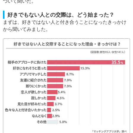
ついて聞いた。
好きでもない人との交際は、どう始まった？
まずは、好きではない人と付き合うことになったきっかけ
から聞いてみました。