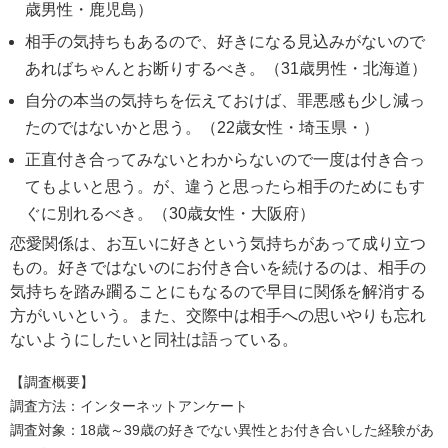
歳男性・鹿児島）
相手の気持ちもあるので、好きになる見込みがないので
あればちゃんとお断りするべき。（31歳男性・北海道）
自分の本当の気持ちを伝えておけば、罪悪感も少し減っ
たのではないかと思う。（22歳女性・埼玉県・）
正直付き合ってみないとわからないので一度は付き合っ
てもよいと思う。が、違うと思ったら相手のためにもす
ぐに別れるべき。（30歳女性・大阪府）
恋愛関係は、お互いに好きという気持ちがあって成り立つ
もの。好きではないのにお付き合いを続けるのは、相手の
気持ちを踏み躙ることにもなるので早目に関係を解消する
方がいいという。また、交際中は相手への思いやりも忘れ
ないようにしたいと同社は語っている。
【調査概要】
調査方法：インターネットアンケート
調査対象：18歳～39歳の好きでない異性とお付き合いした経験があ