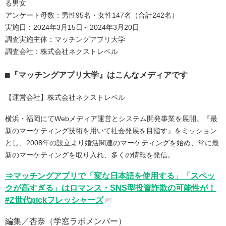
る男女
アンケート母数：男性95名・女性147名（合計242名）
実施日：2024年3月15日～2024年3月20日
調査実施主体：マッチングアプリ大学
調査会社：株式会社ネクストレベル
『マッチングアプリ大学』はこんなメディアです
【運営会社】株式会社ネクストレベル
横浜・福岡にてWebメディア運営とシステム開発事業を展開。『最
新のマーケティング技術を用いて社会発展を目指す』をミッション
とし、2008年の設立より婚活関連のマーケティングを始め、常に最
新のマーケティングを取り入れ、多くの情報を発信。
⇒マッチングアプリで「変な日本語を使用する」「スペッ
クが高すぎる」はロマンス・SNS型投資詐欺の可能性が！
#Z世代pickフレッシャーズ
編集／杏奈（学窓ラボメンバー）