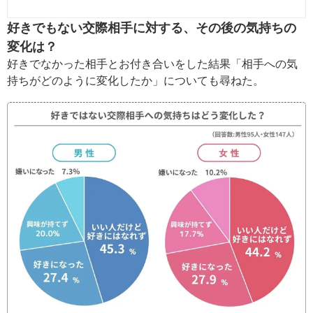
好きでもない交際相手に対する、その後の気持ちの
変化は？
好きでなかった相手とお付き合いをした結果「相手への気
持ちがどのように変化したか」についても尋ねた。