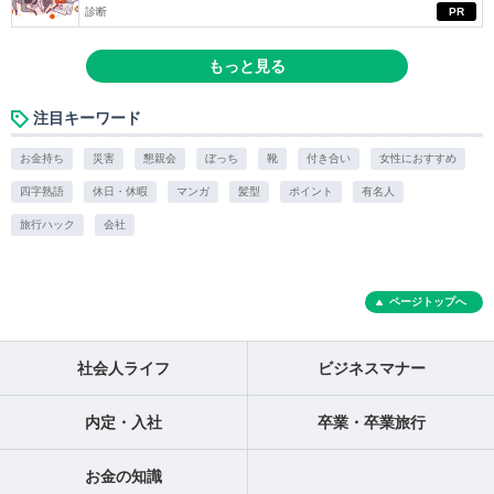
診断
PR
もっと見る
注目キーワード
お金持ち
災害
懇親会
ぼっち
靴
付き合い
女性におすすめ
四字熟語
休日・休暇
マンガ
髪型
ポイント
有名人
旅行ハック
会社
ページトップへ
社会人ライフ
ビジネスマナー
内定・入社
卒業・卒業旅行
お金の知識