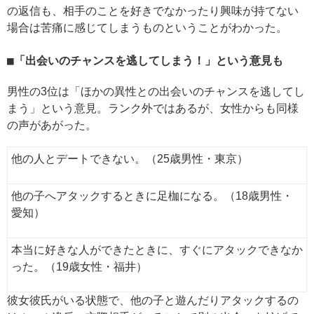
の返信も、相手のことを好きでなかったり興味が持てない
場合は苦痛に感じてしまうものということがわかった。
「出会いのチャンスを逃してしまう！」という意見も
男性の3位は「ほかの異性との出会いのチャンスを逃してし
まう」という意見。ランク外ではあるが、女性からも同様
の声があがった。
他の人とデートできない。（25歳男性・東京）
他の子へアタックするときに足枷になる。（18歳男性・
愛知）
本当に好きな人ができたときに、すぐにアタックできなか
った。（19歳女性・福井）
彼女彼氏がいる状態で、他の子と遊んだりアタックするの