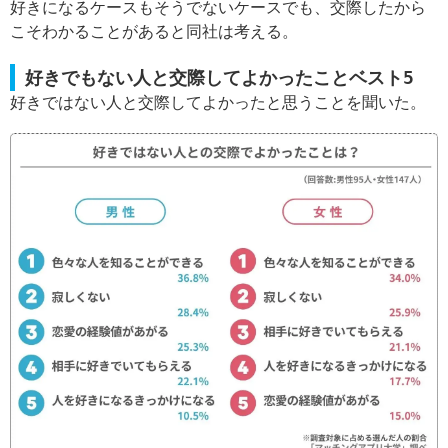
好きになるケースもそうでないケースでも、交際したから
こそわかることがあると同社は考える。
好きでもない人と交際してよかったことベスト5
好きではない人と交際してよかったと思うことを聞いた。