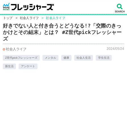
トップ
>
社会人ライフ
>
社会人ライフ
好きでない人と付き合うとどうなる!?「交際のきっ
かけとその結末」とは？ #Z世代pickフレッシャー
ズ
2024/05/24
社会人ライフ
Z世代pickフレッシャーズ
メンタル
健康
社会人生活
学生生活
新生活
アンケート