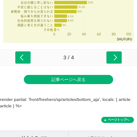
3 / 4
記事ページへ戻る
render partial: 'front/freshers/sp/articles/bottom_aja', locals: { article:
article } %>
ページトップへ