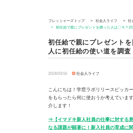
フレッシャーズトップ
>
社会人ライフ
>
社
>
初任給で親にプレゼントを贈った人は〇％？20代
初任給で親にプレゼントを贈
人に初任給の使い道を調査！
2024/03/16
社会人ライフ
こんにちは！学窓ラボリリースピッカ
をもらったら何に使おうか考えていま
介します！
⇒【イマドキ新人社員の仕事に対する
なる課題が顕著に！新入社員の育成に関わ