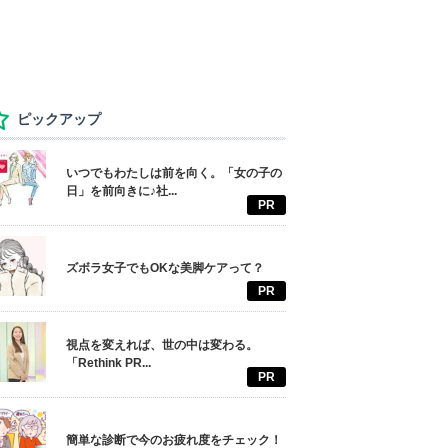
ピックアップ
いつでもわたしは前を向く。「女の子の
日」を前向きに♪社...
PR
ズボラ女子でもOKな美脚ケアって？
PR
視点を変えれば、世の中は変わる。
「Rethink PR...
PR
簡単な診断で今のお疲れ度をチェック！