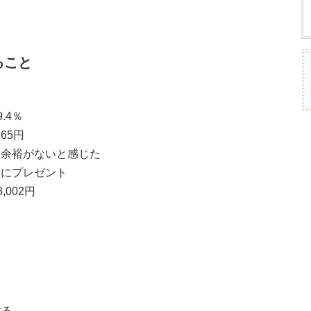
ること
.4％
65円
に余裕がないと感じた
親にプレゼント
002円
する。