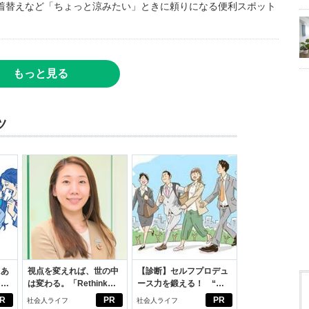
着替えなど「ちょっと涼みたい」ときに頼りになる便利スポット
もっと見る
ツ
にあ
視点を変えれば、世の中
【診断】セルフプロデュ
カー
は変わる。「Rethink
ース力を鍛える！ “ジ
PROJECT」がつたえた
ブン観”診断
R
PR
PR
社会人ライフ
社会人ライフ
いこと。