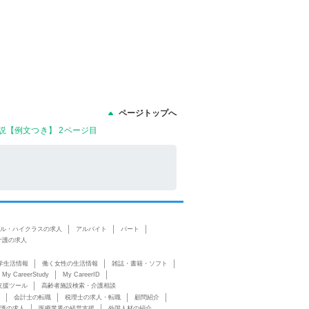
ページトップへ
説【例文つき】 2ページ目
ル・ハイクラスの求人
アルバイト
パート
介護の求人
学生活情報
働く女性の生活情報
雑誌・書籍・ソフト
My CareerStudy
My CareerID
支援ツール
高齢者施設検索・介護相談
会計士の転職
税理士の求人・転職
顧問紹介
護の求人
医療業界の経営支援
外国人材の紹介