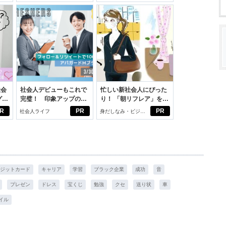
社会
社会人デビューもこれで
忙しい新社会人にぴった
グ選
完璧！ 印象アップのセ
り！ 「朝リフレア」をは
ルフプロデュース術
じめよう。しっかりニオ
R
PR
PR
社会人ライフ
身だしなみ・ビジネ
イケアして24時間快適。
スアイテム
ジットカード
キャリア
学習
ブラック企業
成功
音
プレゼン
ドレス
宝くじ
勉強
クセ
送り状
車
イル