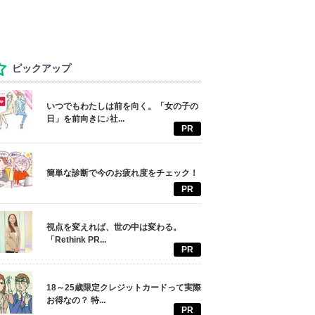
ピックアップ
いつでもわたしは前を向く。「女の子の
日」を前向きに♪社...
PR
簡単な診断で今のお疲れ度をチェック！
PR
視点を変えれば、世の中は変わる。
「Rethink PR...
PR
18～25歳限定クレジットカードって実際
お得なの？ 特...
PR