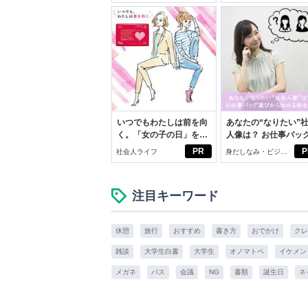
いつでもわたしは前を向
あなたの“なりたい”
く。「女の子の日」を前
人像は？ お仕事バッ
向きに♪社会人エリ・大
びから始める新生活
PR
P
社会人ライフ
身だしなみ・ビジネ
学生リカの物語
スアイテム
注目キーワード
休憩
旅行
おすすめ
書き方
おでかけ
クレ
雑談
大学生白書
大学生
オノマトペ
イケメン
メガネ
バス
会議
NG
書類
誕生日
ネ