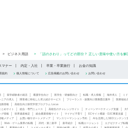
>
ビジネス用語
>
「話のさわり」ってどの部分？ 正しい意味や使い方を解
スマナー
内定・入社
卒業・卒業旅行
お金の知識
用規約
個人情報について
広告掲載のお問い合わせ
お問い合わせ
活
留学経験者の就活
看護学生向け
医学生・研修医向け
転職・求人情報
海外求人
ミド
シニアの求人
障害者に特化した求人紹介サービス
フリーランス・副業向け業務委託案件
医療福祉
進路情報
高校生向け探究学習プログラム Locus
まとめサイト
総合・専門ニュース
高校生のチャレンジサイト
ティーンマーケティング支援
大
ング情報
世界遺産検定
総合農業情報サイト
マイナビ子育て
ECサイト構築・D2C事業支援
情報メディア
お買い物サポートメディア
マンスリーマンション予約
AIを活用したSEOコンテンツ
Web・ゲーム業界の転職
20代・第二新卒
新卒紹介
転職エージェント
エグゼクティブ転職
転職
看護師の求人
コメディカル求人
医師の転職・求人
保育士の求人
無期雇用派遣
介