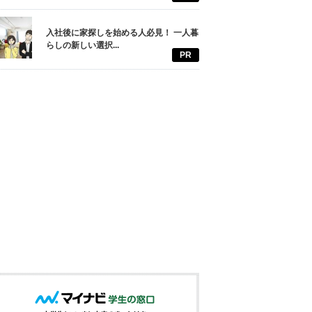
入社後に家探しを始める人必見！ 一人暮
らしの新しい選択...
PR