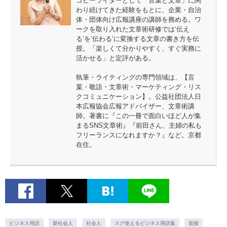
コピーライターとして「言葉と文章」に関
わり続けてきた経験をもとに、企業・自治
体・団体向け広報講座の講師を務める。ワ
ークを取り入れた文章術研修では‘伝え
る’を‘伝わる’に変換する文章の書き方を伝
授。「楽しくて分かりやすく、すぐ実務に
活かせる」と定評がある。
執筆・ライティングの専門領域は、【言
葉・敬語・文章術・マーケティング・リス
クコミュニケーション】。公益社団法人日
本広報協会広報アドバイザー、文章術講
師。著書に『この一冊で面白いほど人が集
まるSNS文章術』『前田さん、主婦の私も
フリーランスになれますか？』など。京都
在住。
ビジネス用語
新社会人
社会人
スグ使えるビジネス用語集
面接