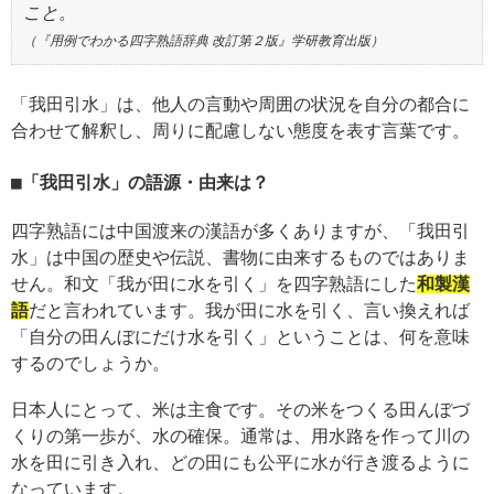
こと。
（『用例でわかる四字熟語辞典 改訂第２版』学研教育出版）
「我田引水」は、他人の言動や周囲の状況を自分の都合に
合わせて解釈し、周りに配慮しない態度を表す言葉です。
「我田引水」の語源・由来は？
四字熟語には中国渡来の漢語が多くありますが、「我田引
水」は中国の歴史や伝説、書物に由来するものではありま
せん。和文「我が田に水を引く」を四字熟語にした
和製漢
語
だと言われています。我が田に水を引く、言い換えれば
「自分の田んぼにだけ水を引く」ということは、何を意味
するのでしょうか。
日本人にとって、米は主食です。その米をつくる田んぼづ
くりの第一歩が、水の確保。通常は、用水路を作って川の
水を田に引き入れ、どの田にも公平に水が行き渡るように
なっています。