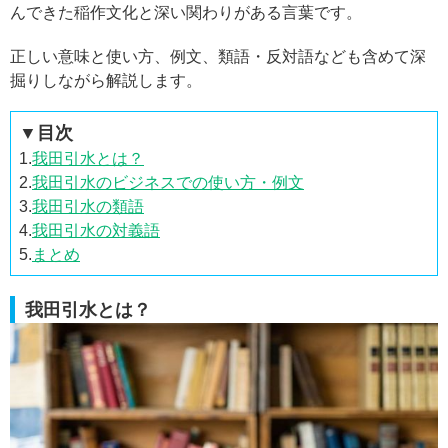
んできた稲作文化と深い関わりがある言葉です。
正しい意味と使い方、例文、類語・反対語なども含めて深
掘りしながら解説します。
▼目次
1.
我田引水とは？
2.
我田引水のビジネスでの使い方・例文
3.
我田引水の類語
4.
我田引水の対義語
5.
まとめ
我田引水とは？