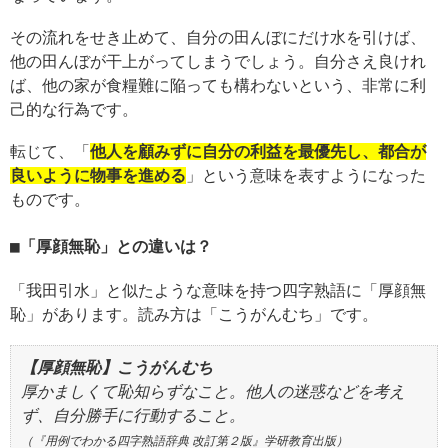
その流れをせき止めて、自分の田んぼにだけ水を引けば、
他の田んぼが干上がってしまうでしょう。自分さえ良けれ
ば、他の家が食糧難に陥っても構わないという、非常に利
己的な行為です。
転じて、「
他人を顧みずに自分の利益を最優先し、都合が
良いように物事を進める
」という意味を表すようになった
ものです。
「厚顔無恥」との違いは？
「我田引水」と似たような意味を持つ四字熟語に「厚顔無
恥」があります。読み方は「こうがんむち」です。
【厚顔無恥】こうがんむち
厚かましくて恥知らずなこと。他人の迷惑などを考え
ず、自分勝手に行動すること。
（『用例でわかる四字熟語辞典 改訂第２版』学研教育出版）