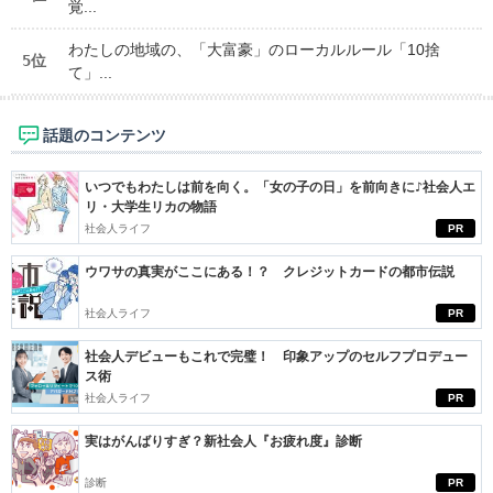
覚...
わたしの地域の、「大富豪」のローカルルール「10捨
5位
て」...
話題のコンテンツ
いつでもわたしは前を向く。「女の子の日」を前向きに♪社会人エ
リ・大学生リカの物語
社会人ライフ
PR
ウワサの真実がここにある！？ クレジットカードの都市伝説
社会人ライフ
PR
社会人デビューもこれで完璧！ 印象アップのセルフプロデュー
ス術
社会人ライフ
PR
実はがんばりすぎ？新社会人『お疲れ度』診断
診断
PR