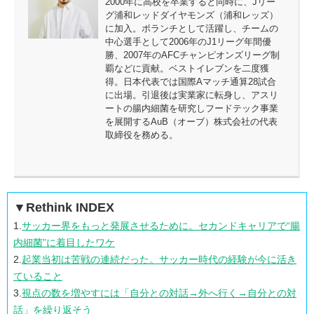
2000年に高校を卒業すると同時に、Jリー
グ浦和レッドダイヤモンズ（浦和レッズ）
に加入。ボランチとして活躍し、チームの
中心選手として2006年のJ1リーグ年間優
勝、2007年のAFCチャンピオンズリーグ制
覇などに貢献。ベストイレブンを二度獲
得。日本代表では国際Aマッチ通算28試合
に出場。引退後は実業家に転身し、アスリ
ートの腸内細菌を研究しフードテック事業
を展開するAuB（オーブ）株式会社の代表
取締役を務める。
▼Rethink INDEX
1.
サッカー界をもっと発展させるために。セカンドキャリアで“腸
内細菌”に着目したワケ
2.
起業当初は苦戦の連続だった。サッカー時代の経験が今に活き
ていること
3.
視点の数を増やすには「自分との対話→外へ行く→自分との対
話」を繰り返そう