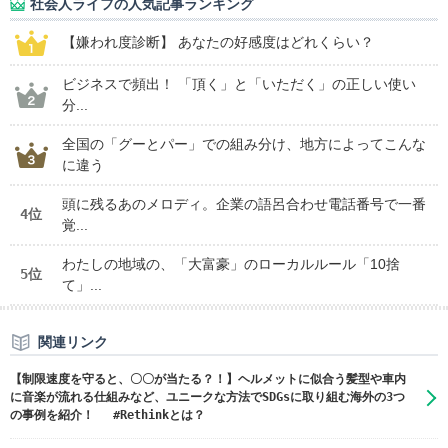
社会人ライフの人気記事ランキング
【嫌われ度診断】 あなたの好感度はどれくらい？
ビジネスで頻出！ 「頂く」と「いただく」の正しい使い
分...
全国の「グーとパー」での組み分け、地方によってこんな
に違う
頭に残るあのメロディ。企業の語呂合わせ電話番号で一番
4位
覚...
わたしの地域の、「大富豪」のローカルルール「10捨
5位
て」...
関連リンク
【制限速度を守ると、〇〇が当たる？！】ヘルメットに似合う髪型や車内
に音楽が流れる仕組みなど、ユニークな方法でSDGsに取り組む海外の3つ
の事例を紹介！ #Rethinkとは？