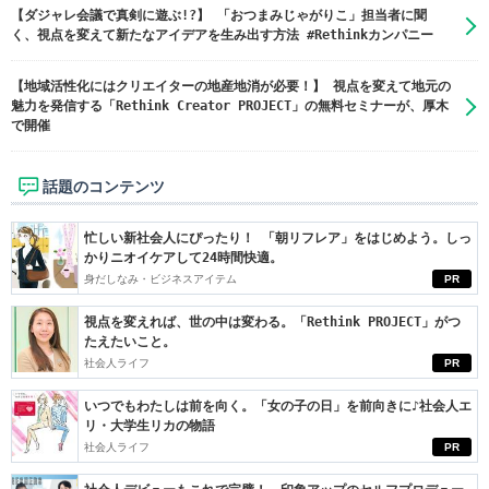
【ダジャレ会議で真剣に遊ぶ!?】 「おつまみじゃがりこ」担当者に聞
く、視点を変えて新たなアイデアを生み出す方法 #Rethinkカンパニー
【地域活性化にはクリエイターの地産地消が必要！】 視点を変えて地元の
魅力を発信する「Rethink Creator PROJECT」の無料セミナーが、厚木
で開催
話題のコンテンツ
忙しい新社会人にぴったり！ 「朝リフレア」をはじめよう。しっ
かりニオイケアして24時間快適。
身だしなみ・ビジネスアイテム
PR
視点を変えれば、世の中は変わる。「Rethink PROJECT」がつ
たえたいこと。
社会人ライフ
PR
いつでもわたしは前を向く。「女の子の日」を前向きに♪社会人エ
リ・大学生リカの物語
社会人ライフ
PR