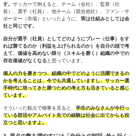
す。
サッカーで例えると、チーム（会社）、監督（社
長）、選手（社員）、他チーム（競合他社）、ファン・サ
ポーター（市場）といったように、
実は仕組みとしては会
社と同じです。
自分が選手（社員）としてどのようにプレー（仕事）をす
れば勝てるのか（利益を上げられるのか）を自分の頭で考
えて、価値を高めない限り（スキルを磨く）組織の中での
存在価値がなくなる
と思っています。
個人の力を磨きつつ、組織の中でどのように活躍できるの
かを考えることは、今でも共通していますし、サッカー選
手時代に培ってきた勝つための考え方も活きていると感じ
ています。
そういった観点で物事を見ると、
学生のみなさんが今行っ
ている部活やアルバイト先での経験は社会に出てからも役
立つと思いますよ。
3.視点の数を増やすには「自分との対話→外へ行く→