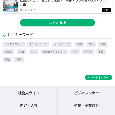
社会人デビューもこれで完璧！ 印象アップのセルフプロデュー
ス術
社会人ライフ
PR
もっと見る
注目キーワード
ビジネスマナー
モチベーション
ライフハック.
感謝
ウソ
始業
結婚式
若者
バス
金融業界のトレンド
先生
デート
制度
手紙
電車
ページトップへ
社会人ライフ
ビジネスマナー
内定・入社
卒業・卒業旅行