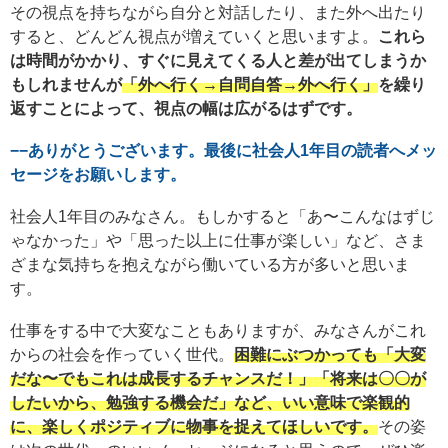
その視点を持ちながら自分と対話したり、また外へ出たり
すると、どんどん視点が増えていくと思いますよ。
これら
は時間がかかり、すぐに見えてくる人と差が出てしまうか
もしれませんが
「外へ行く→自問自答→外へ行く」
を繰り
返すことによって、視点の幅は広がるはずです。
−−ありがとうございます。最後に社会人1年目の読者へメッ
セージをお願いします。
社会人1年目のみなさん。もしかすると「あ〜こんなはずじ
ゃなかった」や「思った以上に仕事が楽しい」など、さま
ざまな気持ちを抱えながら働いている方が多いと思いま
す。
仕事をする中で大変なこともありますが、みなさんがこれ
からの社会を作っていく世代。
困難にぶつかっても「大変
だな〜でもこれは成長するチャンスだ！」「将来は〇〇が
したいから、勉強する機会だ」など、いい意味で楽観的
に、楽しくポジティブに物事を捉えてほしいです。
その姿