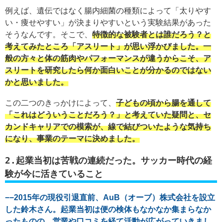
例えば、遺伝ではなく腸内細菌の種類によって「太りやす
い・痩せやすい」が決まりやすいという実験結果があった
そうなんです。そこで、
特徴的な被験者とは誰だろう？と
考えてみたところ「アスリート」が思い浮かびました。一
般の方々と体の筋肉やパフォーマンスが違うからこそ、ア
スリートを研究したら何か面白いことが分かるのではない
かと思いました。
この二つのきっかけによって、
子どもの頃から腸を通して
「これはどういうことだろう？」と考えていた疑問と、セ
カンドキャリアでの模索が、線で結びついたような気持ち
になり、事業のテーマに決めました。
2.起業当初は苦戦の連続だった。サッカー時代の経
験が今に活きていること
−−2015年の現役引退直前、AuB（オーブ）株式会社を設立
した鈴木さん。起業当初は便の検体もなかなか集まらなか
ったものの、営業や口コミを経て活動が広がっていきまし