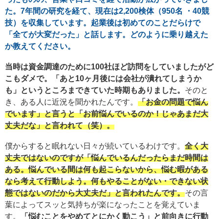
た。7年間の研究を経て、現在は2,200検体（950名 ・40競
技）を収集しています。起業後は初めてのことだらけで
「全てが大変だった」と話します。どのように乗り越えた
か教えてください。
当時は資金調達のために100社ほど訪問をしていましたがど
こもダメで。「あと10ヶ月後には会社が潰れてしまうか
も」というところまできていた時期もありました。
そのと
き、ある人に近況を聞かれたんです。
「お金の問題で悩ん
でいます」と言うと「お前悩んでいるのか！じゃあまだ大
丈夫だな」と言われて（笑）。
僕からすると眠れない日々が続いているわけです。
全く大
丈夫ではないのですが「悩んでいるんだったらまだ時間は
ある。悩んでいる間は何も起こらないから、悩む暇がある
なら考えて行動しよう。何もやることがない・できない状
態ではないのだから大丈夫だ」と言われたんです。
その言
葉によってスッと気持ちが楽になったことを覚えていま
す。
「悩むことをやめてとにかく動こう」と前向きに行動