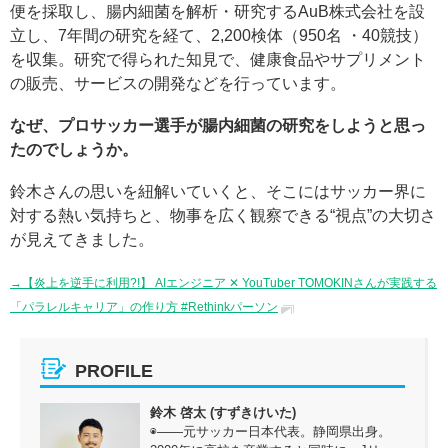
便を採取し、腸内細菌を解析・研究するAuB株式会社を設
立し、7年間の研究を経て、2,200検体（950名 ・40競技）
を収集。研究で得られた知見で、健康食品やサプリメント
の販売、サービスの開発などを行っています。
なぜ、プロサッカー選手が腸内細菌の研究をしようと思っ
たのでしょうか。
鈴木さんの思いを紐解いていくと、そこにはサッカー界に
対する熱い気持ちと、物事を広く観察できる“視点”の大切さ
が見えてきました。
→【炎上を逆手に利用?!】 AIエンジニア ✕ YouTuber TOMOKINさんが実践する
「パラレルキャリア」の作り方 #Rethinkパーソン
PROFILE
鈴木 啓太 (すずきけいた)
◉――元サッカー日本代表。静岡県出身。