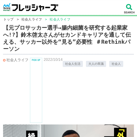
トップ
>
社会人ライフ
>
社会人ライフ
【元プロサッカー選手→腸内細菌を研究する起業家
へ!?】鈴木啓太さんがセカンドキャリアを通して伝
える、サッカー以外を“見る”必要性 ＃Rethinkパ
ーソン
2022/10/14
社会人ライフ
社会人生活
大人の常識
社会人