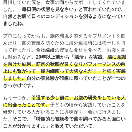
目指していた僕を、食事の面からサポートしてくれていま
した。
「毎日便の状態を見なさい」と言われていたので、
自然とお腹で日々のコンディションを測るようになってい
ましたね。
プロになってからも、腸内環境を整えるサプリメントを飲
んだり、菌の繁殖を防ぐために海外遠征時には梅干しを持
って行ったり。食物繊維の豊富な食材を食べる、お腹を常
に温めるなど
、20年以上前から「腸活」を実践。
腸に意識
を向けた結果、筋肉の状態が良くなりパフォーマンスの向
上にも繋がって「腸内細菌って大切なんだ！」と強く実感
しました。
自分の実体験が印象に残っていたことが一つの
きっかけです。
もう一つが、
引退する少し前に、お腹の研究をしている人
に出会ったことです。
子どもの頃から実践していたことを
研究している人がいることに興味深く、会いに行きまし
た。
そこで、「特徴的な被験者で菌を調べてみると面白い
ことが分かりますよ」と教えていただいて。