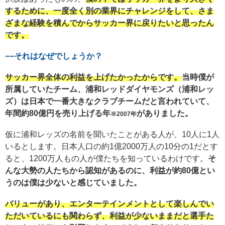
するために、一度全く別の業界にチャレンジをして、さま
ざまな経験を積んでからサッカー界に戻りたいと思ったん
です。
−−それはなぜでしょうか？
サッカー界全体の利益を上げたかったからです。
当時僕が
所属していたチーム、浦和レッドダイヤモンズ（浦和レッ
ズ）は日本で一番大きなクラブチームだと言われていて、
年間約80億円を売り上げる年
がありました。
※2007年
仮に浦和レッズの名前を聞いたことがある人が、10人に1人
いるとします。日本人口の約1億2000万人の10分の1だとす
ると、1200万人もの人が僕たちを知っているわけです。
そ
んな大勢の人たちから認知があるのに、利益が約80億とい
うのは僕は少ないと感じていました。
バリューがあり、エンターテインメントとして楽しんでい
ただいているにも関わらず、利益が少ないままだと選手た