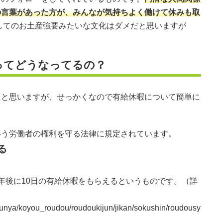
の言葉があった方が、みんなが気持ちよく働けて休みも取
してのお土産強要みたいな文化はダメだと思いますが
ってどうなってるの？
たと思いますが、せっかくなので有給休暇について簡単に
いう労働者の権利を守る法律に規定されています。
る
年後に10日の有給休暇をもらえるというものです。（詳
/bunya/koyou_roudou/roudoukijun/jikan/sokushin/roudousya.htm