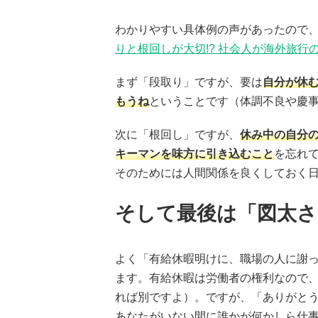
わかりやすい具体例の声があったので
りと根回しが大切!? 社会人が海外旅行
まず「段取り」ですが、要は
自分が休
もうね
ということです（体調不良や慶
次に「根回し」ですが、
休み中の自分
キーマンを味方に引き込むこと
を忘れ
そのためには人間関係を良くしておく
そして最後は「図太さ
よく「有給休暇明けに、職場の人に謝
ます。有給休暇は労働者の権利なので
れば別ですよ）。ですが、「ありがと
あなたがいない間に誰かが何かしら仕