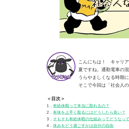
こんにちは！ キャリア
夏ですね。通勤電車の混
うらやましくなる時期に
そこで今回は「社会人の
＜目次＞
1．
有給休暇って本当に取れるの？
2．
有休を上手く取るにはどうしたら良い？
3．
そもそも有給休暇の仕組みってどうなっ
4．
休みをどう過ごすかは自分の自由