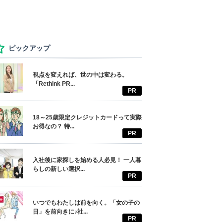
ピックアップ
視点を変えれば、世の中は変わる。
「Rethink PR...
PR
18～25歳限定クレジットカードって実際
お得なの？ 特...
PR
入社後に家探しを始める人必見！ 一人暮
らしの新しい選択...
PR
いつでもわたしは前を向く。「女の子の
日」を前向きに♪社...
PR