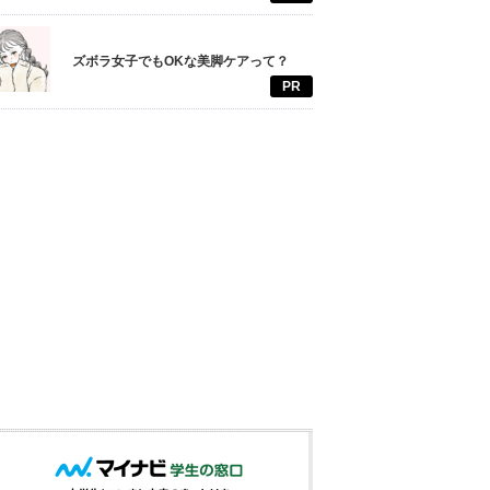
ズボラ女子でもOKな美脚ケアって？
PR