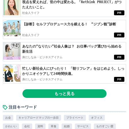
視点を変えれば、世の中は変わる。「Rethink PROJECT」がつ
たえたいこと。
社会人ライフ
PR
【診断】セルフプロデュース力を鍛える！ “ジブン観”診断
社会人ライフ
PR
あなたの“なりたい”社会人像は？ お仕事バッグ選びから始める
新生活
身だしなみ・ビジネスアイテム
PR
忙しい新社会人にぴったり！ 「朝リフレア」をはじめよう。しっ
かりニオイケアして24時間快適。
身だしなみ・ビジネスアイテム
PR
もっと見る
注目キーワード
お金
キャリアロードマップの一歩目
プライベート
オフィス
かわいい
会社
資料
草食
結婚
サービス
ものすごい愛