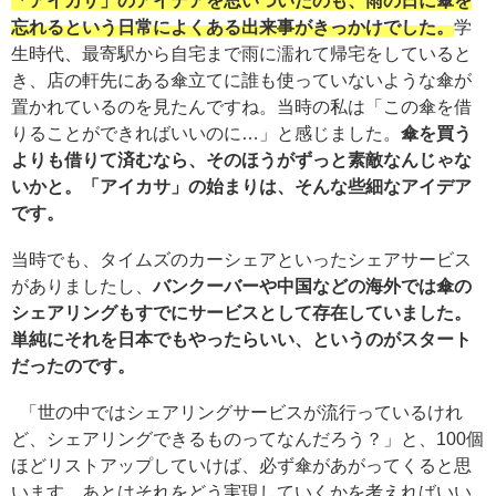
「アイカサ」のアイデアを思いついたのも、雨の日に傘を
忘れるという日常によくある出来事がきっかけでした。
学
生時代、最寄駅から自宅まで雨に濡れて帰宅をしていると
き、店の軒先にある傘立てに誰も使っていないような傘が
置かれているのを見たんですね。当時の私は「この傘を借
りることができればいいのに…」と感じました。
傘を買う
よりも借りて済むなら、そのほうがずっと素敵なんじゃな
いかと。「アイカサ」の始まりは、そんな些細なアイデア
です。
当時でも、タイムズのカーシェアといったシェアサービス
がありましたし、
バンクーバーや中国などの海外では傘の
シェアリングもすでにサービスとして存在していました。
単純にそれを日本でもやったらいい、というのがスタート
だったのです。
「世の中ではシェアリングサービスが流行っているけれ
ど、シェアリングできるものってなんだろう？」と、100個
ほどリストアップしていけば、必ず傘があがってくると思
います。あとはそれをどう実現していくかを考えればいい