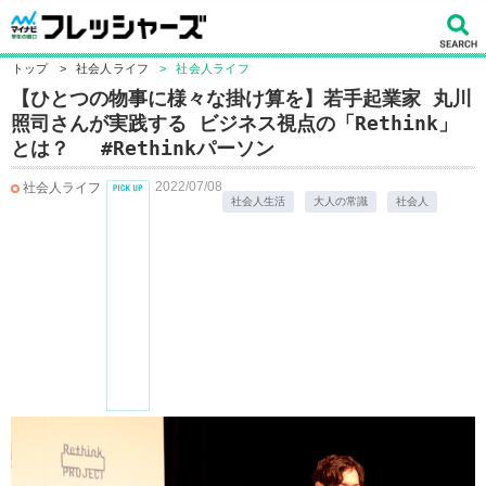
トップ
>
社会人ライフ
>
社会人ライフ
【ひとつの物事に様々な掛け算を】若手起業家 丸川
照司さんが実践する ビジネス視点の「Rethink」
とは？ #Rethinkパーソン
2022/07/08
社会人ライフ
社会人生活
大人の常識
社会人