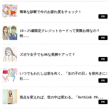
簡単な診断で今のお疲れ度をチェック！
PR
18～25歳限定クレジットカードって実際お得なの？
特...
PR
ズボラ女子でもOKな美脚ケアって？
PR
いつでもわたしは前を向く。「女の子の日」を前向きに♪
社...
PR
視点を変えれば、世の中は変わる。「Rethink PR...
PR