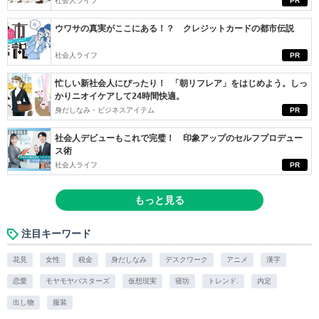
社会人ライフ
PR
ウワサの真実がここにある！？ クレジットカードの都市伝説
社会人ライフ
PR
忙しい新社会人にぴったり！ 「朝リフレア」をはじめよう。しっ
かりニオイケアして24時間快適。
身だしなみ・ビジネスアイテム
PR
社会人デビューもこれで完璧！ 印象アップのセルフプロデュー
ス術
社会人ライフ
PR
もっと見る
注目キーワード
花見
女性
税金
身だしなみ
デスクワーク
アニメ
漢字
恋愛
モヤモヤバスターズ
仮想現実
寝坊
トレンド.
内定
出し物
服装