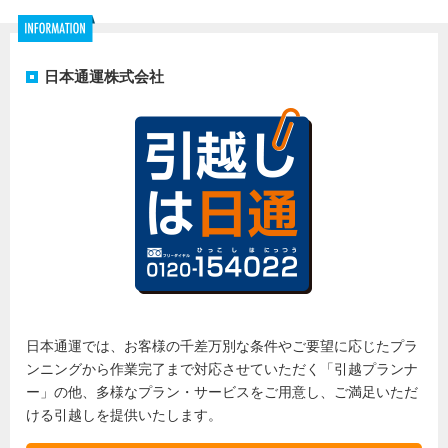
・Amazon、Amazon.co.jpおよびそれらのロゴは Amazon.com, Inc.また
はその関連会社の商標です。
日本通運株式会社
・本キャンペーンは日本通運株式会社により提供され、マイナビ学生の
窓口が運営をしております。
■応募資格
・応募にはtwitterアカウントが必要です。アカウントをお持ちでない方
は、アカウントを取得の上ご参加下さい。
■抽選方法
・当選者は抽選で決定させて頂きます。審査経過および結果に関するお
問い合わせや苦情については応じかねます。
・弊社が不正とみなした方は当選対象外とさせていただきます。
日本通運では、お客様の千差万別な条件やご要望に応じたプラ
・抽選時にマイナビ学生の窓口公式Twitterアカウント（@m_gakumado）
ンニングから作業完了まで対応させていただく「引越プランナ
のフォローが外れている方は、抽選の対象外となります。
ー」の他、多様なプラン・サービスをご用意し、ご満足いただ
ける引越しを提供いたします。
■当選連絡