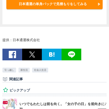
・当選された方には、マイナビ学生の窓口公式Twitterアカウントより、
日本通運の単身パックで見積もりをしてみる
DMにてご連絡させて頂きます。その際、賞品送付先について等個人情報
をお伺いしますのでご了承ください。
・当選に関するお問い合わせにはお答えいたしかねます。
■賞品発送
・2022年4月下旬を想定しております。※諸事情により遅れる場合があり
提供：日本通運株式会社
ます。あらかじめご了承ください。
■その他注意事項
・ご応募いただいた方の個人情報が本キャンペーン以外で使用されるこ
とはありません。
引っ越し
新生活
社会人生活
・ ご提供いただいた個人情報は、当選者への賞品送付のために使用させ
関連記事
ていただき、ご本人の同意なしに第三者に開示、提供することは一切あ
りません。
ピックアップ
・本キャンペーンはTwitter社の提供・協賛によるものではなく、Twitter社
とは一切関係ありません。
いつでもわたしは前を向く。「女の子の日」を前向きに♪
・応募者は、Twitter社の定める利用規約を遵守するものとし、自己の責任
社...