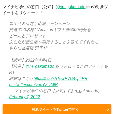
マイナビ学生の窓口【公式】(
@m_gakumado
)の対象ツ
イートをリツイート！
新生活＆引越し応援キャンペーン
抽選で50名様にAmazonギフト券5000円分を
どーんとプレゼント
あなたが新生活へ期待することを教えてくれたら
さらに当選確率UP❗️❓
【締切】2022年4月4日
【応募】
@m_gakumado
をフォロー＆このツイートを
RT
詳細はこちら
https://t.co/shTowFVO4Q
#PR
pic.twitter.com/vneYZjvMlP
— マイナビ学生の窓口【公式】 (@m_gakumado)
February 7, 2022
対象ツイートをTwitterで開く