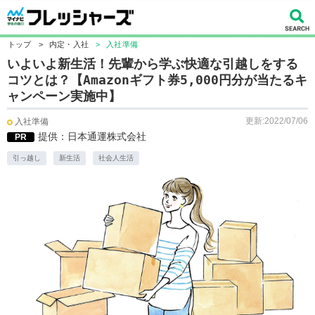
トップ
>
内定・入社
>
入社準備
いよいよ新生活！先輩から学ぶ快適な引越しをする
コツとは？【Amazonギフト券5,000円分が当たるキ
ャンペーン実施中】
更新:2022/07/06
入社準備
提供：日本通運株式会社
PR
引っ越し
新生活
社会人生活