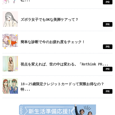
PR
において本キャンペーンへ参加するものとします。本キャンペーンへの
参加に起因するアカウントの制限または凍結に関しては一切の責任を負
いかねますので、あらかじめご了承ください。
ズボラ女子でもOKな美脚ケアって？
■お問い合わせ先
PR
・マイナビ学生の窓口イベント運営事務局 ＜st-event@mynavi.jp＞
簡単な診断で今のお疲れ度をチェック！
PR
視点を変えれば、世の中は変わる。「Rethink PR...
PR
18～25歳限定クレジットカードって実際お得なの？
特...
PR