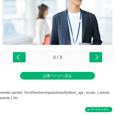
2 / 3
記事ページへ戻る
render partial: 'front/freshers/sp/articles/bottom_aja', locals: { article:
article } %>
ページトップへ