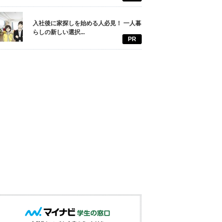
入社後に家探しを始める人必見！ 一人暮
らしの新しい選択...
PR