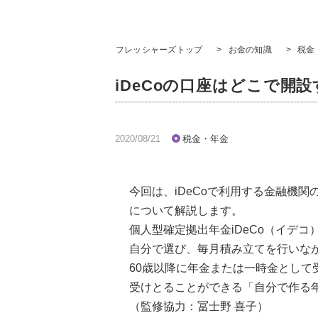
フレッシャーズトップ
>
お金の知識
>
税金
iDeCoの口座はどこで開
2020/08/21
税金・年金
今回は、iDeCoで利用する金融機
について解説します。
個人型確定拠出年金iDeCo（イデ
自分で選び、毎月積み立てを行いな
60歳以降に年金または一時金とし
受けとることができる「自分で作る
（監修協力：冨士野 喜子）