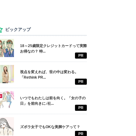
ピックアップ
18～25歳限定クレジットカードって実際
お得なの？ 特...
PR
視点を変えれば、世の中は変わる。
「Rethink PR...
PR
いつでもわたしは前を向く。「女の子の
日」を前向きに♪社...
PR
ズボラ女子でもOKな美脚ケアって？
PR