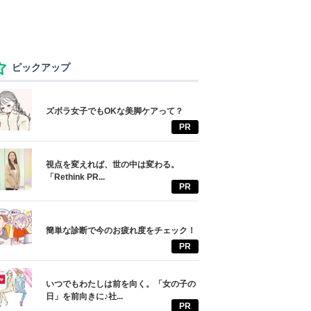
ピックアップ
ズボラ女子でもOKな美脚ケアって？
PR
視点を変えれば、世の中は変わる。
「Rethink PR...
PR
簡単な診断で今のお疲れ度をチェック！
PR
いつでもわたしは前を向く。「女の子の
日」を前向きに♪社...
PR