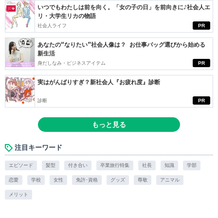
いつでもわたしは前を向く。「女の子の日」を前向きに♪社会人エ
リ・大学生リカの物語
社会人ライフ
PR
あなたの“なりたい”社会人像は？ お仕事バッグ選びから始める
新生活
身だしなみ・ビジネスアイテム
PR
実はがんばりすぎ？新社会人『お疲れ度』診断
診断
PR
もっと見る
注目キーワード
エピソード
髪型
付き合い
卒業旅行特集
社長
知識
学部
恋愛
学校
女性
免許･資格
グッズ
尊敬
アニマル
メリット