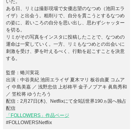
いた。
ある日、リミは撮影現場で女優志望のなつめ（池田エラ
イザ）と出会う。粗削りで、自分を貫こうとするなつめ
の姿に、若いころの自分を思い出し、思わずシャッター
を切る。
リミがその写真をインスタに投稿したことで、なつめの
運命は一変していく。一方、リミもなつめとの出会いに
刺激を受け、夢を叶えるべく、行動を起こすことを決意
する。
監督：蜷川実花
出演：中谷美紀 池田エライザ 夏木マリ 板谷由夏 コムア
イ 中島美嘉 ／ 浅野忠信 上杉柊平 金子ノブアキ 眞島秀和
／ 笠松将 ゆうたろう
配信：2月27日(木)、Netflixにて全9話世界190ヵ国へ独占
配信
「FOLLOWERS」作品ページ
#FOLLOWERSNetflix