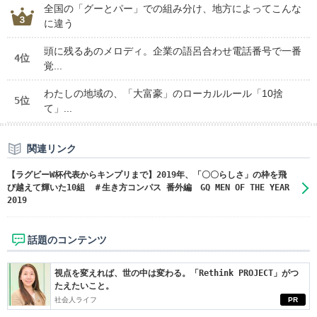
全国の「グーとパー」での組み分け、地方によってこんな
に違う
頭に残るあのメロディ。企業の語呂合わせ電話番号で一番
4位
覚...
わたしの地域の、「大富豪」のローカルルール「10捨
5位
て」...
関連リンク
【ラグビーW杯代表からキンプリまで】2019年、「〇〇らしさ」の枠を飛
び越えて輝いた10組 ＃生き方コンパス 番外編 GQ MEN OF THE YEAR
2019
話題のコンテンツ
視点を変えれば、世の中は変わる。「Rethink PROJECT」がつ
たえたいこと。
社会人ライフ
PR