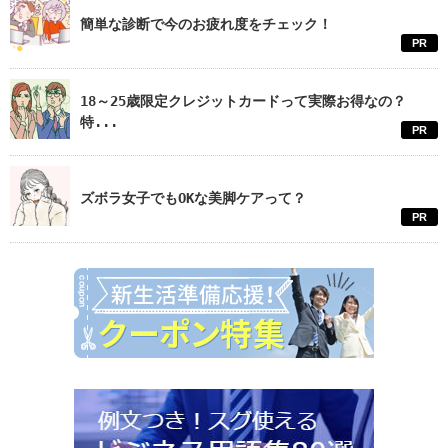
簡単な診断で今のお疲れ度をチェック！
PR
18～25歳限定クレジットカードって実際お得なの？
特...
PR
ズボラ女子でもOKな美脚ケアって？
PR