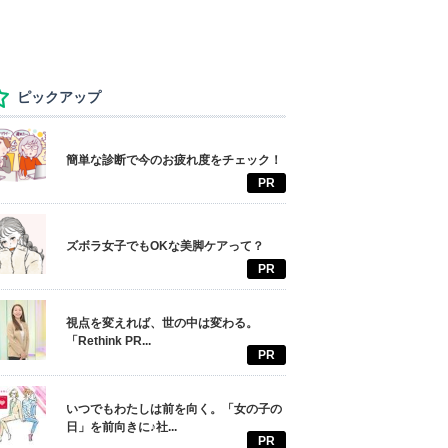
ピックアップ
簡単な診断で今のお疲れ度をチェック！
PR
ズボラ女子でもOKな美脚ケアって？
PR
視点を変えれば、世の中は変わる。
「Rethink PR...
PR
いつでもわたしは前を向く。「女の子の
日」を前向きに♪社...
PR