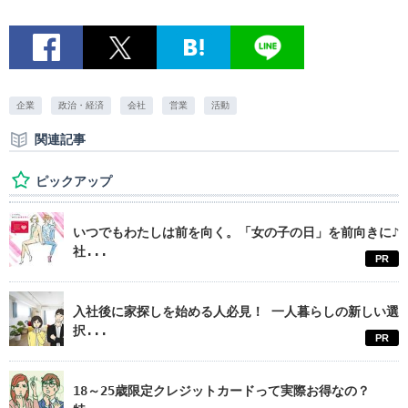
企業
政治・経済
会社
営業
活動
関連記事
ピックアップ
いつでもわたしは前を向く。「女の子の日」を前向きに♪
社...
PR
入社後に家探しを始める人必見！ 一人暮らしの新しい選
択...
PR
18～25歳限定クレジットカードって実際お得なの？