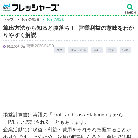
トップ
>
お金の知識
>
お金の知識
算出方法から知ると腹落ち！ 営業利益の意味をわか
りやすく解説
更新:2020/04/10
お金の知識
企業
政治・経済
会社
営業
活動
損益計算書は英語の「Profit and Loss Statement」から
「P/L」と表記されることもあります。
企業活動では収益・利益・費用をそれぞれ把握することが
不可欠です。そのため、決算の時期になると、会社では損