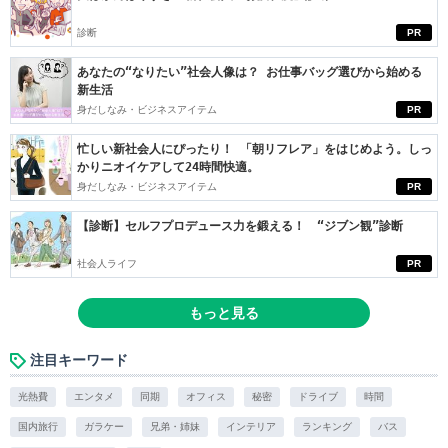
診断
PR
あなたの“なりたい”社会人像は？ お仕事バッグ選びから始める
新生活
身だしなみ・ビジネスアイテム
PR
忙しい新社会人にぴったり！ 「朝リフレア」をはじめよう。しっ
かりニオイケアして24時間快適。
身だしなみ・ビジネスアイテム
PR
【診断】セルフプロデュース力を鍛える！ “ジブン観”診断
社会人ライフ
PR
もっと見る
注目キーワード
光熱費
エンタメ
同期
オフィス
秘密
ドライブ
時間
国内旅行
ガラケー
兄弟・姉妹
インテリア
ランキング
バス