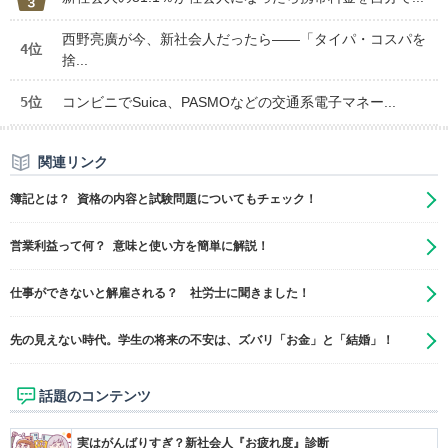
西野亮廣が今、新社会人だったら――「タイパ・コスパを
4位
捨...
5位
コンビニでSuica、PASMOなどの交通系電子マネー...
関連リンク
簿記とは？ 資格の内容と試験問題についてもチェック！
営業利益って何？ 意味と使い方を簡単に解説！
仕事ができないと解雇される？ 社労士に聞きました！
先の見えない時代。学生の将来の不安は、ズバリ「お金」と「結婚」！
話題のコンテンツ
実はがんばりすぎ？新社会人『お疲れ度』診断