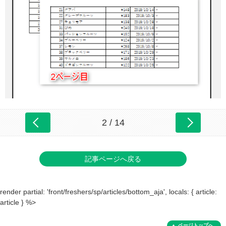
2 / 14
記事ページへ戻る
render partial: 'front/freshers/sp/articles/bottom_aja', locals: { article:
article } %>
ページトップへ