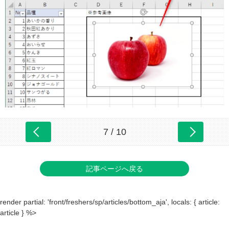
7 / 10
記事ページへ戻る
render partial: 'front/freshers/sp/articles/bottom_aja', locals: { article:
article } %>