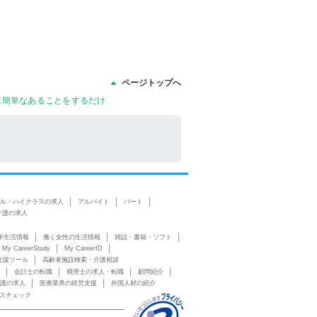
ページトップへ
法は簡単なあることをするだけ
ル・ハイクラスの求人
アルバイト
パート
介護の求人
学生活情報
働く女性の生活情報
雑誌・書籍・ソフト
My CareerStudy
My CareerID
支援ツール
高齢者施設検索・介護相談
会計士の転職
税理士の求人・転職
顧問紹介
護の求人
医療業界の経営支援
外国人材の紹介
スチェック