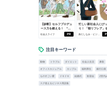
【診断】セルフプロデュ
忙しい新社会人にぴ
ース力を鍛える！ “ジ
り！ 「朝リフレア」
ブン観”診断
じめよう。しっかり
PR
P
社会人ライフ
身だしなみ・ビジネ
イケアして24時間快
スアイテム
注目キーワード
動物
トラブル
ダイエット
社会人生活
鼻歌
オフィスカジュアル
カップル
福利厚生
銀行口座
ものすごい愛
ドキドキ
結婚式
歓迎会
Z世代
スグ使えるビジネス用語集