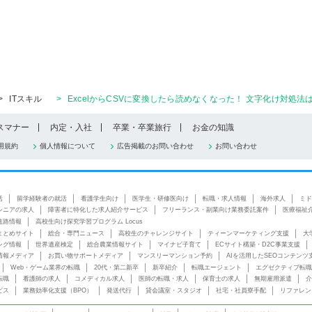
>
ITスキル
>
ExcelからCSVに変換したら読めなくなった！ 文字化け対処
スマナー
内定・入社
卒業・卒業旅行
お金の知識
用規約
個人情報について
広告掲載のお問い合わせ
お問い合わせ
活
留学経験者の就活
看護学生向け
医学生・研修医向け
転職・求人情報
海外求人
ミド
シニアの求人
障害者に特化した求人紹介サービス
フリーランス・副業向け業務委託案件
医療福祉
進路情報
高校生向け探究学習プログラム Locus
まとめサイト
総合・専門ニュース
高校生のチャレンジサイト
ティーンマーケティング支援
大
ング情報
世界遺産検定
総合農業情報サイト
マイナビ子育て
ECサイト構築・D2C事業支援
情報メディア
お買い物サポートメディア
マンスリーマンション予約
AIを活用したSEOコンテンツ
Web・ゲーム業界の転職
20代・第二新卒
新卒紹介
転職エージェント
エグゼクティブ転職
転職
看護師の求人
コメディカル求人
医師の転職・求人
保育士の求人
無期雇用派遣
介
ビス
業務効率化支援（BPO）
発送代行
貸会議室・スタジオ
社宅・社員寮手配
リファレン