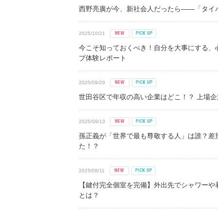
西野亮廣が今、新社会人だったら――「タイパ
2025/10/21
今こそ知っておくべき！自分を大事にする、
プ体験レポート
2025/09/29
世田谷区で年収の高い企業はどこ！？ 上場企業平
2025/09/13
孫正義が「世界で最も尊敬する人」は誰？差
た！？
2025/08/11
【鍵付完全個室を完備】外出先でシャワーや
とは？