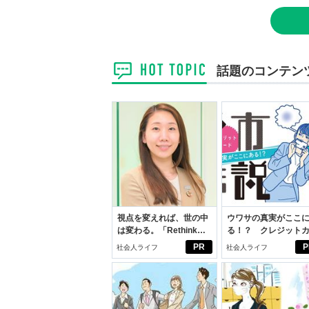
話題のコンテン
視点を変えれば、世の中
ウワサの真実がここ
は変わる。「Rethink
る！？ クレジット
PROJECT」がつたえた
ドの都市伝説
PR
P
社会人ライフ
社会人ライフ
いこと。