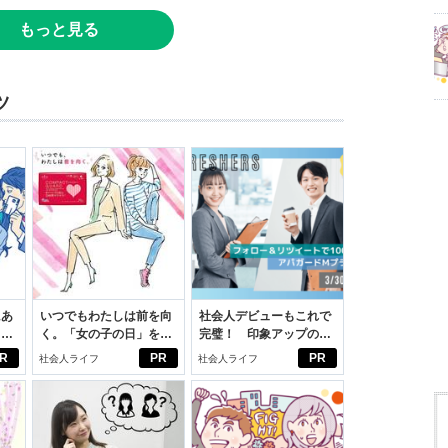
もっと見る
ツ
にあ
いつでもわたしは前を向
社会人デビューもこれで
カー
く。「女の子の日」を前
完璧！ 印象アップのセ
向きに♪社会人エリ・大
ルフプロデュース術
R
PR
PR
社会人ライフ
社会人ライフ
学生リカの物語