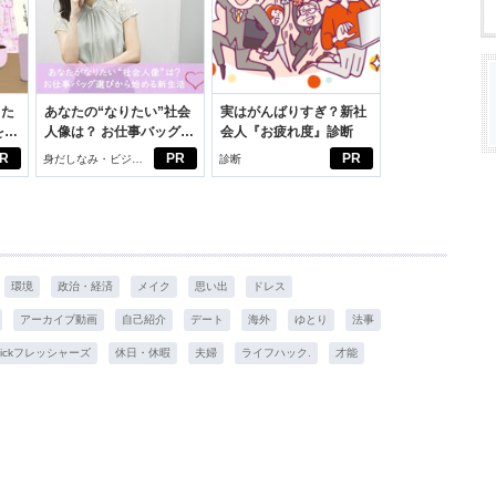
った
あなたの“なりたい”社会
実はがんばりすぎ？新社
をは
人像は？ お仕事バッグ選
会人『お疲れ度』診断
ニオ
びから始める新生活
R
PR
PR
身だしなみ・ビジネ
診断
適。
スアイテム
環境
政治・経済
メイク
思い出
ドレス
アーカイブ動画
自己紹介
デート
海外
ゆとり
法事
pickフレッシャーズ
休日・休暇
夫婦
ライフハック.
才能