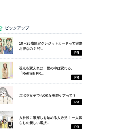
ピックアップ
18～25歳限定クレジットカードって実際
お得なの？ 特...
PR
視点を変えれば、世の中は変わる。
「Rethink PR...
PR
ズボラ女子でもOKな美脚ケアって？
PR
入社後に家探しを始める人必見！ 一人暮
らしの新しい選択...
PR