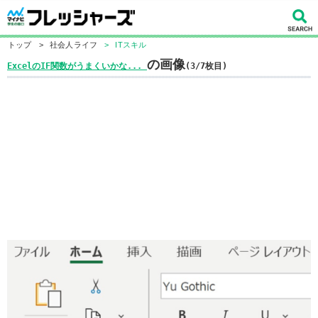
トップ
>
社会人ライフ
>
ITスキル
の画像
ExcelのIF関数がうまくいかな...
(3/7枚目)