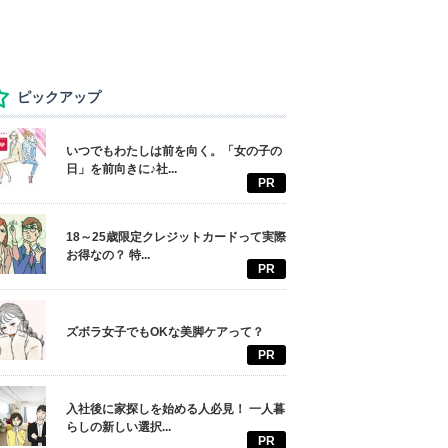
ピックアップ
いつでもわたしは前を向く。「女の子の
日」を前向きに♪社...
PR
18～25歳限定クレジットカードって実際
お得なの？ 特...
PR
ズボラ女子でもOKな美脚ケアって？
PR
入社後に家探しを始める人必見！ 一人暮
らしの新しい選択...
PR