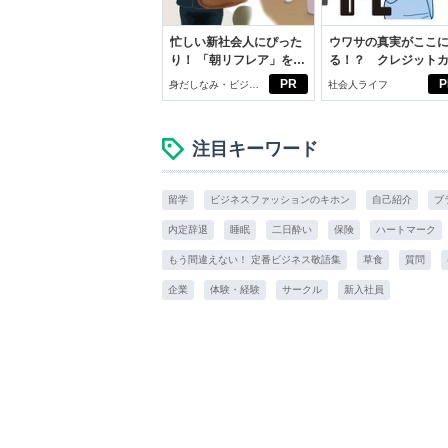
忙しい新社会人にぴった
ウワサの真実がここ
り！ 「朝リフレア」をは
る！？ クレジット
じめよう。しっかりニオ
ドの都市伝説
PR
P
身だしなみ・ビジネ
社会人ライフ
イケアして24時間快適。
スアイテム
注目キーワード
留学
ビジネスファッションのキホン
自己紹介
ブ
内定辞退
睡眠
二日酔い
保険
ハートマーク
もう間違えない！ 定番ビジネス敬語集
草食
質問
企業
体験・経験
サークル
新入社員