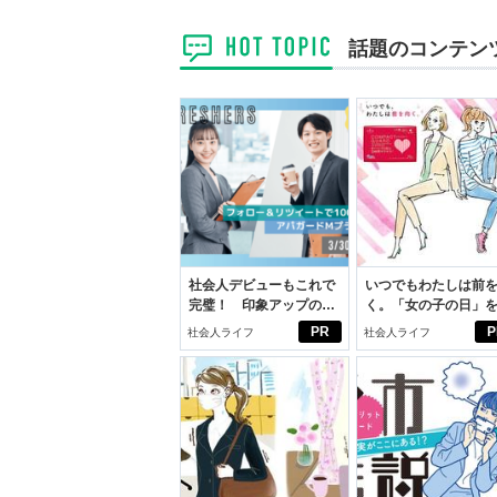
話題のコンテン
社会人デビューもこれで
いつでもわたしは前
完璧！ 印象アップのセ
く。「女の子の日」
ルフプロデュース術
向きに♪社会人エリ・
PR
P
社会人ライフ
社会人ライフ
学生リカの物語