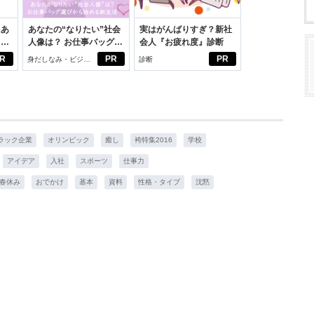
にあ
あなたの“なりたい”社会
実はがんばりすぎ？新社
カー
人像は？ お仕事バッグ選
会人『お疲れ度』診断
びから始める新生活
R
PR
PR
身だしなみ・ビジネ
診断
スアイテム
ラック企業
オリンピック
癒し
袴特集2016
学校
アイデア
入社
スポーツ
仕事力
春休み
おでかけ
基本
資料
性格・タイプ
沈黙