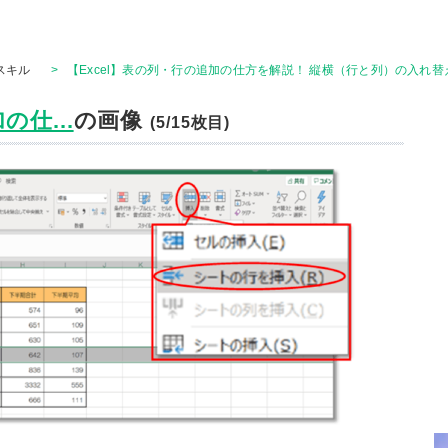
Tスキル
>
【Excel】表の列・行の追加の仕方を解説！ 縦横（行と列）の入れ替
の仕...
の画像
(5/15枚目)