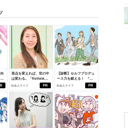
ツ
を向
視点を変えれば、世の中
【診断】セルフプロデュ
を前
は変わる。「Rethink
ース力を鍛える！ “ジ
大
PROJECT」がつたえた
ブン観”診断
R
PR
PR
社会人ライフ
社会人ライフ
いこと。