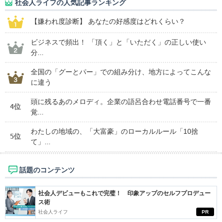
社会人ライフの人気記事ランキング
【嫌われ度診断】 あなたの好感度はどれくらい？
ビジネスで頻出！ 「頂く」と「いただく」の正しい使い
分...
全国の「グーとパー」での組み分け、地方によってこんな
に違う
頭に残るあのメロディ。企業の語呂合わせ電話番号で一番
4位
覚...
わたしの地域の、「大富豪」のローカルルール「10捨
5位
て」...
話題のコンテンツ
社会人デビューもこれで完璧！ 印象アップのセルフプロデュー
ス術
社会人ライフ
PR