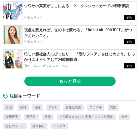
ウワサの真実がここにある！？ クレジットカードの都市伝説
社会人ライフ
PR
視点を変えれば、世の中は変わる。「Rethink PROJECT」がつ
たえたいこと。
社会人ライフ
PR
忙しい新社会人にぴったり！ 「朝リフレア」をはじめよう。しっ
かりニオイケアして24時間快適。
身だしなみ・ビジネスアイテム
PR
もっと見る
注目キーワード
自宅
給料
掃除
Q＆A.
新生活特集
アニマル
異性
仮想現実
専門家.
彼氏
もう間違えない！ 定番ビジネス敬語集
女性
会社のルール
締め切り
パンプス