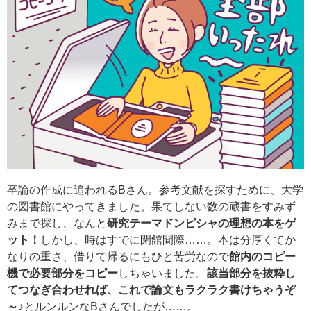
卒論の作成に追われるBさん。参考文献を探すために、大学
の図書館にやってきました。果てしない数の蔵書をすみず
みまで探し、なんと
研究テーマドンピシャの理想の本をゲ
ット！
しかし、時はすでに閉館間際……。本は分厚くてか
なりの重さ、借りて帰るにもひと苦労なので
館内のコピー
機で必要部分をコピー
しちゃいました。
該当部分を抜粋し
てつなぎ合わせれば、これで論文もラクラク書けちゃうぞ
～♪
とルンルンなBさんでしたが……。