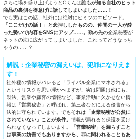
さらに場を盛り上げようとCくんは
誰もが知る自社のヒット
商品の裏側を得意げに話してしまいました……！
でも実はこの話、社外には絶対にヒミツのエピソード。
「ここだけの話！」と念押ししたものの、仲間の一人が酔
った勢いで内容をSNSにアップ……。
勤め先の企業秘密が
ネットの海に広がってしまいました。これってどうなっち
ゃうの……？
解説：企業秘密の漏えいは、犯罪になりえま
す！
社外秘の情報がバレると「ライバル企業にマネされる」
というリスクを思い浮かべますが、実は問題は他にも。
製法、営業や顧客の情報など、事業活動に欠かせない情
報は「営業秘密」と呼ばれ、第三者などによる侵害から
法的に守られています。でもそれは
「企業秘密が公然に
されていない」ことが条件。
情報が漏れると保護を受け
られなくなってしまいます。
「営業秘密」を漏らすこと
は事業の妨害でもありますから、罪に問われることもあ