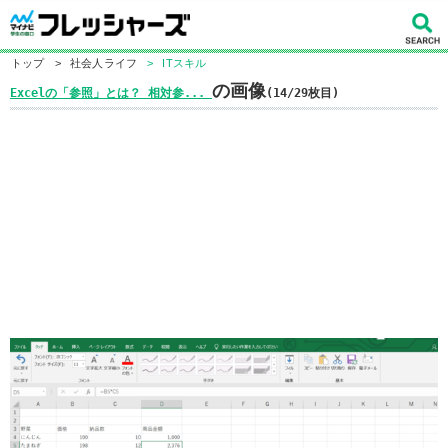
トップ
>
社会人ライフ
>
ITスキル
の画像
Excelの「参照」とは？ 相対参...
(14/29枚目)