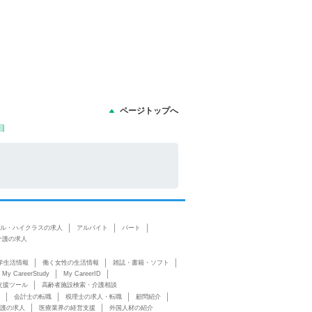
ページトップへ
目
ル・ハイクラスの求人
アルバイト
パート
介護の求人
学生活情報
働く女性の生活情報
雑誌・書籍・ソフト
My CareerStudy
My CareerID
支援ツール
高齢者施設検索・介護相談
会計士の転職
税理士の求人・転職
顧問紹介
護の求人
医療業界の経営支援
外国人材の紹介