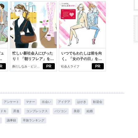
デュ
忙しい新社会人にぴった
いつでもわたしは前を向
ジ
り！ 「朝リフレア」をは
く。「女の子の日」を前
じめよう。しっかりニオ
向きに♪社会人エリ・大
R
PR
PR
身だしなみ・ビジネ
社会人ライフ
イケアして24時間快適。
学生リカの物語
スアイテム
アンケート
マナー
出会い
アイデア
はがき
歓迎会
キドキ
昇進
コンプレックス
パソコン
美容
結婚
議事録
卒旅ランキング