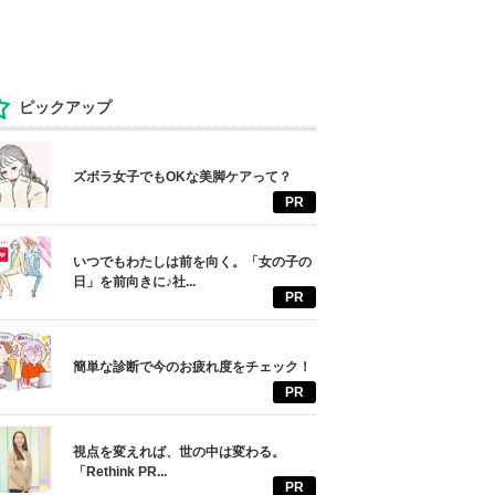
ピックアップ
ズボラ女子でもOKな美脚ケアって？
PR
いつでもわたしは前を向く。「女の子の
日」を前向きに♪社...
PR
簡単な診断で今のお疲れ度をチェック！
PR
視点を変えれば、世の中は変わる。
「Rethink PR...
PR