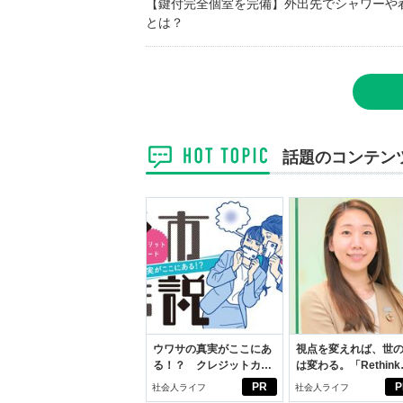
【鍵付完全個室を完備】外出先でシャワーや
とは？
話題のコンテン
ウワサの真実がここにあ
視点を変えれば、世
る！？ クレジットカー
は変わる。「Rethink
ドの都市伝説
PROJECT」がつた
PR
P
社会人ライフ
社会人ライフ
いこと。