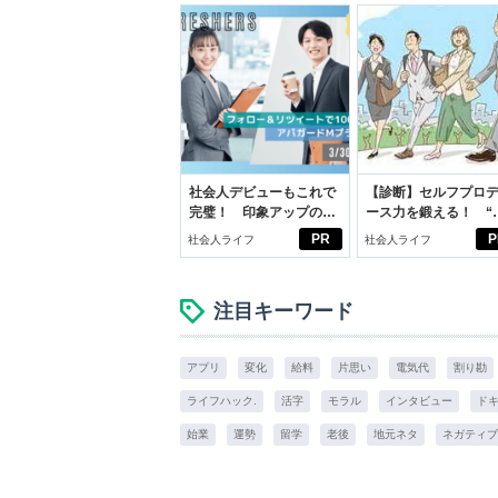
社会人デビューもこれで
【診断】セルフプロ
完璧！ 印象アップのセ
ース力を鍛える！ “
ルフプロデュース術
ブン観”診断
PR
P
社会人ライフ
社会人ライフ
注目キーワード
アプリ
変化
給料
片思い
電気代
割り勘
ライフハック.
活字
モラル
インタビュー
ド
始業
運勢
留学
老後
地元ネタ
ネガティブ