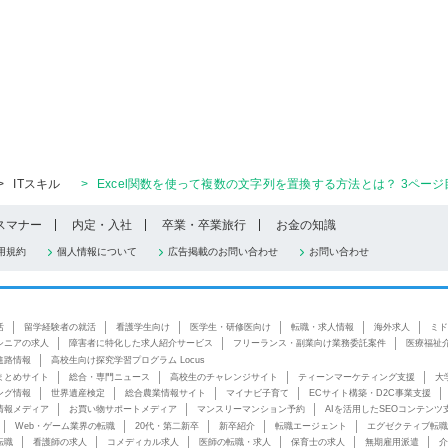
>
ITスキル
>
Excel関数を使って複数の文字列を置換する方法とは？ 3ページ
スマナー
内定・入社
卒業・卒業旅行
お金の知識
用規約
個人情報について
広告掲載のお問い合わせ
お問い合わせ
活
留学経験者の就活
看護学生向け
医学生・研修医向け
転職・求人情報
海外求人
ミド
シニアの求人
障害者に特化した求人紹介サービス
フリーランス・副業向け業務委託案件
医療福祉
進路情報
高校生向け探究学習プログラム Locus
まとめサイト
総合・専門ニュース
高校生のチャレンジサイト
ティーンマーケティング支援
大
ング情報
世界遺産検定
総合農業情報サイト
マイナビ子育て
ECサイト構築・D2C事業支援
情報メディア
お買い物サポートメディア
マンスリーマンション予約
AIを活用したSEOコンテンツ
Web・ゲーム業界の転職
20代・第二新卒
新卒紹介
転職エージェント
エグゼクティブ転職
転職
看護師の求人
コメディカル求人
医師の転職・求人
保育士の求人
無期雇用派遣
介