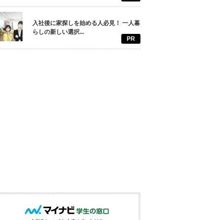
入社後に家探しを始める人必見！ 一人暮
らしの新しい選択...
PR