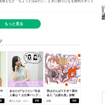
着替えなど「ちょっと涼みたい」ときに頼りになる便利スポット
もっと見る
ツ
の中
あなたの“なりたい”社会
実はがんばりすぎ？新社
人像は？ お仕事バッグ選
会人『お疲れ度』診断
えた
びから始める新生活
R
PR
PR
身だしなみ・ビジネ
診断
スアイテム