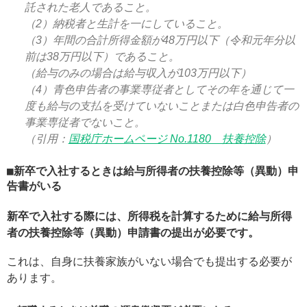
託された老人であること。
（2）納税者と生計を一にしていること。
（3）年間の合計所得金額が48万円以下（令和元年分以
前は38万円以下）であること。
（給与のみの場合は給与収入が103万円以下）
（4）青色申告者の事業専従者としてその年を通じて一
度も給与の支払を受けていないことまたは白色申告者の
事業専従者でないこと。
（引用：
国税庁ホームページ No.1180 扶養控除
）
新卒で入社するときは給与所得者の扶養控除等（異動）申
告書がいる
新卒で入社する際には、所得税を計算するために給与所得
者の扶養控除等（異動）申請書の提出が必要です。
これは、自身に扶養家族がいない場合でも提出する必要が
あります。