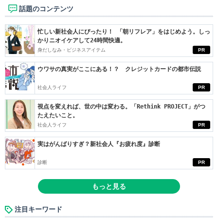
話題のコンテンツ
忙しい新社会人にぴったり！ 「朝リフレア」をはじめよう。しっ
かりニオイケアして24時間快適。
身だしなみ・ビジネスアイテム
PR
ウワサの真実がここにある！？ クレジットカードの都市伝説
社会人ライフ
PR
視点を変えれば、世の中は変わる。「Rethink PROJECT」がつ
たえたいこと。
社会人ライフ
PR
実はがんばりすぎ？新社会人『お疲れ度』診断
診断
PR
もっと見る
注目キーワード