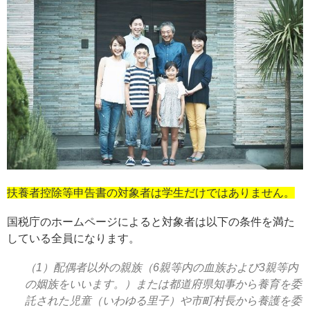
扶養者控除等申告書の対象者は学生だけではありません。
国税庁のホームページによると対象者は以下の条件を満た
している全員になります。
（1）配偶者以外の親族（6親等内の血族および3親等内
の姻族をいいます。）または都道府県知事から養育を委
託された児童（いわゆる里子）や市町村長から養護を委