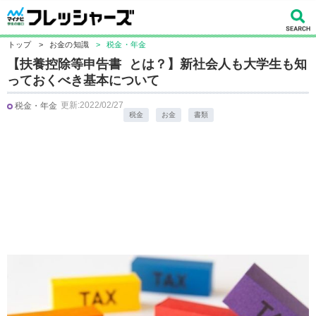
トップ
>
お金の知識
>
税金・年金
【扶養控除等申告書 とは？】新社会人も大学生も知
っておくべき基本について
更新:2022/02/27
税金・年金
税金
お金
書類