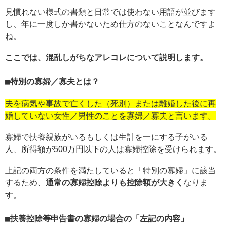
見慣れない様式の書類と日常では使わない用語が並びます
し、年に一度しか書かないため仕方のないことなんですよ
ね。
ここでは、混乱しがちなアレコレについて説明します。
特別の寡婦／寡夫とは？
夫を病気や事故で亡くした（死別）または離婚した後に再
婚していない女性／男性のことを寡婦／寡夫と言います。
寡婦で扶養親族がいるもしくは生計を一にする子がいる
人、所得額が500万円以下の人は寡婦控除を受けられます。
上記の両方の条件を満たしていると「特別の寡婦」に該当
するため、
通常の寡婦控除よりも控除額が大きく
なりま
す。
扶養控除等申告書の寡婦の場合の「左記の内容」