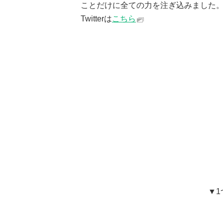
ことだけに全ての力を注ぎ込みました
Twitterは
こちら
▼1