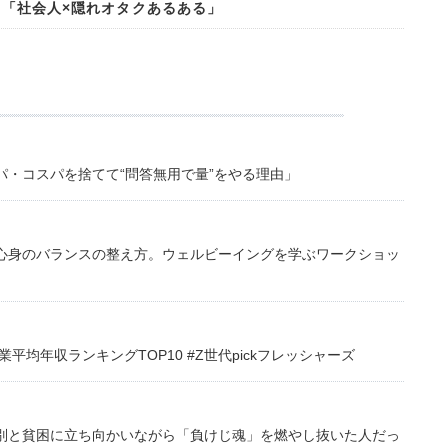
34「社会人×隠れオタクあるある」
・コスパを捨てて“問答無用で量”をやる理由」
心身のバランスの整え方。ウェルビーイングを学ぶワークショッ
均年収ランキングTOP10 #Z世代pickフレッシャーズ
別と貧困に立ち向かいながら「負けじ魂」を燃やし抜いた人だっ