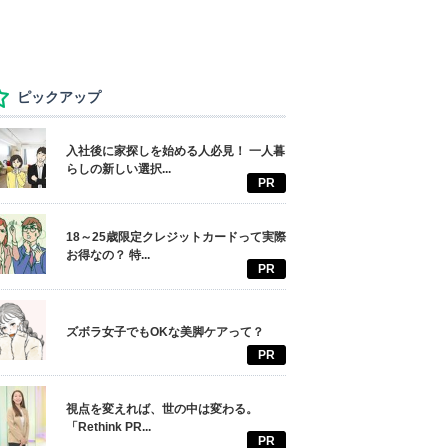
ピックアップ
入社後に家探しを始める人必見！ 一人暮
らしの新しい選択...
PR
18～25歳限定クレジットカードって実際
お得なの？ 特...
PR
ズボラ女子でもOKな美脚ケアって？
PR
視点を変えれば、世の中は変わる。
「Rethink PR...
PR