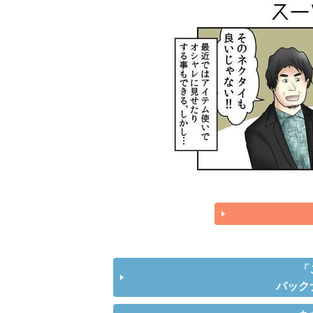
「
バック