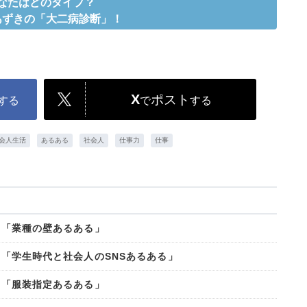
なたはどのタイプ？
あずきの「大二病診断」！
X
ポスト
する
で
する
会人生活
あるある
社会人
仕事力
仕事
31「業種の壁あるある」
32「学生時代と社会人のSNSあるある」
33「服装指定あるある」