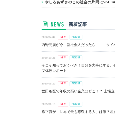
やしろあずきのこの社会の片隅にVol.
新着記事
2026/04/02
西野亮廣が今、新社会人だったら――「タイパ
2025/10/21
今こそ知っておくべき！自分を大事にする、
プ体験レポート
2025/09/29
世田谷区で年収の高い企業はどこ！？ 上場企業平
2025/09/13
孫正義が「世界で最も尊敬する人」は誰？差