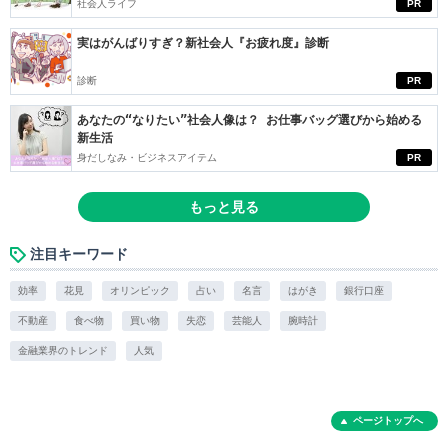
社会人ライフ
PR
実はがんばりすぎ？新社会人『お疲れ度』診断
診断
PR
あなたの“なりたい”社会人像は？ お仕事バッグ選びから始める
新生活
身だしなみ・ビジネスアイテム
PR
もっと見る
注目キーワード
効率
花見
オリンピック
占い
名言
はがき
銀行口座
不動産
食べ物
買い物
失恋
芸能人
腕時計
金融業界のトレンド
人気
ページトップへ