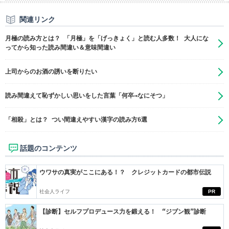
関連リンク
月極の読み方とは？ 「月極」を「げっきょく」と読む人多数！ 大人にな
ってから知った読み間違い＆意味間違い
上司からのお酒の誘いを断りたい
読み間違えて恥ずかしい思いをした言葉「何卒→なにそつ」
「相殺」とは？ つい間違えやすい漢字の読み方6選
話題のコンテンツ
ウワサの真実がここにある！？ クレジットカードの都市伝説
社会人ライフ
PR
【診断】セルフプロデュース力を鍛える！ “ジブン観”診断