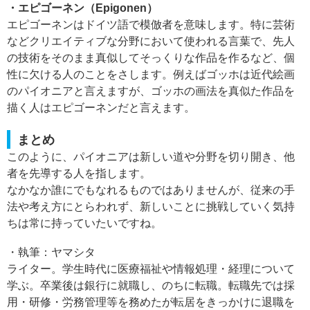
・エピゴーネン（Epigonen）
エピゴーネンはドイツ語で模倣者を意味します。特に芸術
などクリエイティブな分野において使われる言葉で、先人
の技術をそのまま真似してそっくりな作品を作るなど、個
性に欠ける人のことをさします。例えばゴッホは近代絵画
のパイオニアと言えますが、ゴッホの画法を真似た作品を
描く人はエピゴーネンだと言えます。
まとめ
このように、パイオニアは新しい道や分野を切り開き、他
者を先導する人を指します。
なかなか誰にでもなれるものではありませんが、従来の手
法や考え方にとらわれず、新しいことに挑戦していく気持
ちは常に持っていたいですね。
・執筆：ヤマシタ
ライター。学生時代に医療福祉や情報処理・経理について
学ぶ。卒業後は銀行に就職し、のちに転職。転職先では採
用・研修・労務管理等を務めたが転居をきっかけに退職を