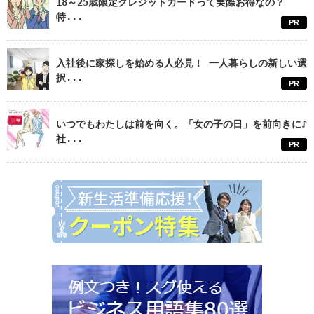
18～25歳限定クレジットカードって実際お得なの？
特...
PR
入社後に家探しを始める人必見！ 一人暮らしの新しい選
択...
PR
いつでもわたしは前を向く。「女の子の日」を前向きに♪
社...
PR