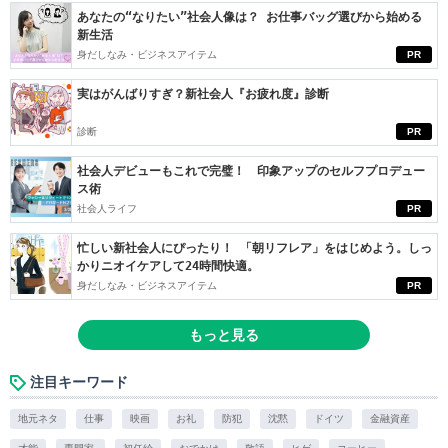
あなたの“なりたい”社会人像は？ お仕事バッグ選びから始める
新生活
身だしなみ・ビジネスアイテム
PR
実はがんばりすぎ？新社会人『お疲れ度』診断
診断
PR
社会人デビューもこれで完璧！ 印象アップのセルフプロデュー
ス術
社会人ライフ
PR
忙しい新社会人にぴったり！ 「朝リフレア」をはじめよう。しっ
かりニオイケアして24時間快適。
身だしなみ・ビジネスアイテム
PR
もっと見る
注目キーワード
地元ネタ
仕事
映画
お礼
防犯
沈黙
ドイツ
金融資産