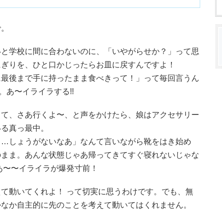
で。
いと学校に間に合わないのに、「いやがらせか？」って思
にぎりを、ひと口かじったらお皿に戻すんですよ！
に最後まで手に持ったまま食べきって！」って毎回言うん
。あ〜イライラする!!
って、さあ行くよ〜、と声をかけたら、娘はアクセサリー
いる真っ最中。
……しょうがないなあ」なんて言いながら靴をはき始め
のまま。あんな状態じゃあ帰ってきてすぐ寝れないじゃな
あ〜〜イライラが爆発寸前！
て動いてくれよ！ って切実に思うわけです。でも、無
かなか自主的に先のことを考えて動いてはくれません。