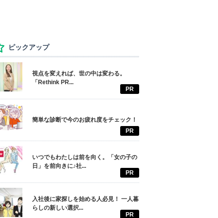
ピックアップ
視点を変えれば、世の中は変わる。
「Rethink PR...
PR
簡単な診断で今のお疲れ度をチェック！
PR
いつでもわたしは前を向く。「女の子の
日」を前向きに♪社...
PR
入社後に家探しを始める人必見！ 一人暮
らしの新しい選択...
PR