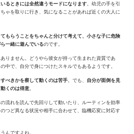
にいるときには全然違うモードになります
。幼児の手を引
もちゃを取りに行き、気になることがあれば近くの大人に
してもらうことをちゃんと分けて考えて、小さな子に危険
がら一緒に遊んでいる
のです。
はありません。どうやら彼女が持って生まれた資質であ
りの中で、自分で身につけたスキルでもあるようです。
をすべきかを察して動くのは苦手
。でも、
自分が面倒を見
て動くのは得意
。
体の流れを読んで先回りして動いたり、ルーティンを効率
そのつど異なる状況や相手に合わせて、臨機応変に対応す
違うんですよね。