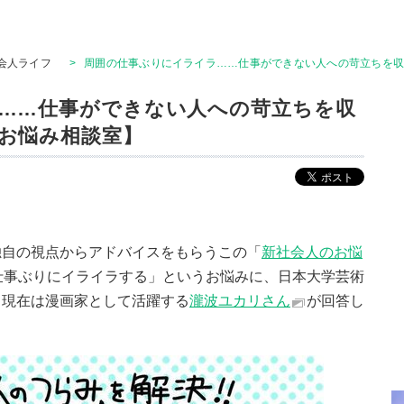
会人ライフ
>
周囲の仕事ぶりにイライラ……仕事ができない人への苛立ちを
……仕事ができない人への苛立ちを収
お悩み相談室】
独自の視点からアドバイスをもらうこの「
新社会人のお悩
仕事ぶりにイライラする」というお悩みに、日本大学芸術
、現在は漫画家として活躍する
瀧波ユカリさん
が回答し