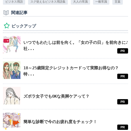
ビジネス用語
スグ使えるビジネス用語集
大人の常識
一般常識
言葉
関連記事
ピックアップ
いつでもわたしは前を向く。「女の子の日」を前向きに♪
社...
PR
18～25歳限定クレジットカードって実際お得なの？
特...
PR
ズボラ女子でもOKな美脚ケアって？
PR
簡単な診断で今のお疲れ度をチェック！
PR