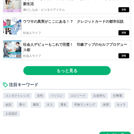
新生活
身だしなみ・ビジネスアイテム
PR
ウワサの真実がここにある！？ クレジットカードの都市伝説
社会人ライフ
PR
社会人デビューもこれで完璧！ 印象アップのセルフプロデュー
ス術
社会人ライフ
PR
もっと見る
注目キーワード
コンタクトレンズ
女性
パソコン
エピソード
お金持ち
仕事運
会話
香り
爆笑
ネコ
署名
卒旅ランキング
休憩
カメラ
人生設計