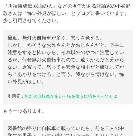
『川端康成伝 双面の人』などの著作がある評論家の小谷野
敦さんは「怖い外見がほしい」とブログに書いています。
少し引用させてください。
最近、無灯火自転車が多く、怒りを覚える。
しかし、怖そうなお兄さんとかおじさんだと、下手に
注意をすると怖いから、それ以外のやつに注意してい
るが、何せ無灯火自転車なので、遠くからだと分から
ない。近寄って、怒っても安全な相手だと確認してか
ら「あかりをつけろ」と言う。我ながら情けない。怖
い外見がほしい。
引用元：
無灯火自転車が多い - 猫を償うに猫をもってせよ
もう一つあります。
図書館の帰りに自転車に載っていたら、前を二人の中
学生の男子らしいのが歩いていたから、ちりんちりん