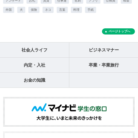
アンケート
お礼
賃貸
仕事運
名刺
アプリ
公務員
税金
外国
犬
保険
ネコ
言葉
料理
手紙
ページトップへ
社会人ライフ
ビジネスマナー
内定・入社
卒業・卒業旅行
お金の知識