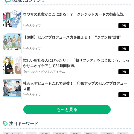
話題のコンテンツ
ウワサの真実がここにある！？ クレジットカードの都市伝説
社会人ライフ
PR
【診断】セルフプロデュース力を鍛える！ “ジブン観”診断
社会人ライフ
PR
忙しい新社会人にぴったり！ 「朝リフレア」をはじめよう。しっ
かりニオイケアして24時間快適。
身だしなみ・ビジネスアイテム
PR
社会人デビューもこれで完璧！ 印象アップのセルフプロデュー
ス術
社会人ライフ
PR
もっと見る
注目キーワード