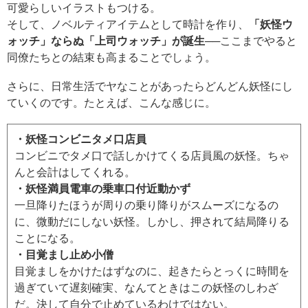
可愛らしいイラストもつける。
そして、ノベルティアイテムとして時計を作り、
「妖怪ウ
ォッチ」ならぬ「上司ウォッチ」が誕生
──ここまでやると
同僚たちとの結束も高まることでしょう。
さらに、日常生活でヤなことがあったらどんどん妖怪にし
ていくのです。たとえば、こんな感じに。
・妖怪コンビニタメ口店員
コンビニでタメ口で話しかけてくる店員風の妖怪。ちゃ
んと会計はしてくれる。
・妖怪満員電車の乗車口付近動かず
一旦降りたほうが周りの乗り降りがスムーズになるの
に、微動だにしない妖怪。しかし、押されて結局降りる
ことになる。
・目覚まし止め小僧
目覚ましをかけたはずなのに、起きたらとっくに時間を
過ぎていて遅刻確実、なんてときはこの妖怪のしわざ
だ。決して自分で止めているわけではない。