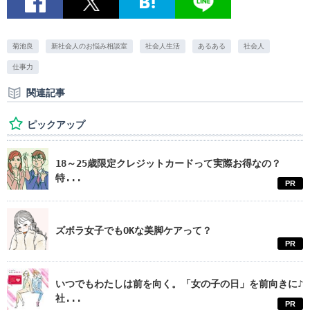
菊池良
新社会人のお悩み相談室
社会人生活
あるある
社会人
仕事力
関連記事
ピックアップ
18～25歳限定クレジットカードって実際お得なの？
特...
PR
ズボラ女子でもOKな美脚ケアって？
PR
いつでもわたしは前を向く。「女の子の日」を前向きに♪
社...
PR