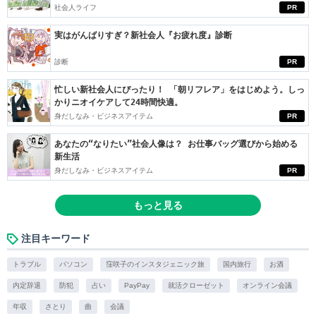
社会人ライフ
PR
実はがんばりすぎ？新社会人『お疲れ度』診断
診断
PR
忙しい新社会人にぴったり！ 「朝リフレア」をはじめよう。しっ
かりニオイケアして24時間快適。
身だしなみ・ビジネスアイテム
PR
あなたの“なりたい”社会人像は？ お仕事バッグ選びから始める
新生活
身だしなみ・ビジネスアイテム
PR
もっと見る
注目キーワード
トラブル
パソコン
窪咲子のインスタジェニック旅
国内旅行
お酒
内定辞退
防犯
占い
PayPay
就活クローゼット
オンライン会議
年収
さとり
曲
会議