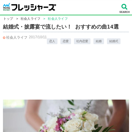
トップ
>
社会人ライフ
>
社会人ライフ
結婚式・披露宴で流したい！ おすすめの曲14選
2017/10/11
社会人ライフ
恋人
恋愛
社内恋愛
結婚
結婚式