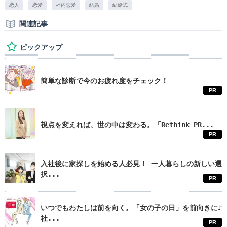
恋人
恋愛
社内恋愛
結婚
結婚式
関連記事
ピックアップ
簡単な診断で今のお疲れ度をチェック！
PR
視点を変えれば、世の中は変わる。「Rethink PR...
PR
入社後に家探しを始める人必見！ 一人暮らしの新しい選
択...
PR
いつでもわたしは前を向く。「女の子の日」を前向きに♪
社...
PR