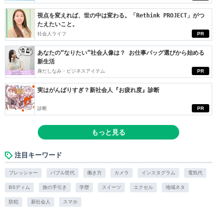
視点を変えれば、世の中は変わる。「Rethink PROJECT」がつ
たえたいこと。
社会人ライフ
PR
あなたの“なりたい”社会人像は？ お仕事バッグ選びから始める
新生活
身だしなみ・ビジネスアイテム
PR
実はがんばりすぎ？新社会人『お疲れ度』診断
診断
PR
もっと見る
注目キーワード
プレッシャー
バブル世代
働き方
カメラ
インスタグラム
電気代
BSディム
旅の手引き
学歴
スイーツ
エクセル
地域ネタ
防犯
新社会人
スマホ