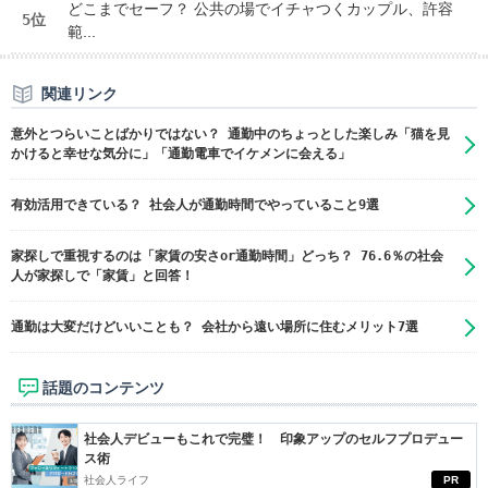
どこまでセーフ？ 公共の場でイチャつくカップル、許容
5位
範...
関連リンク
意外とつらいことばかりではない？ 通勤中のちょっとした楽しみ「猫を見
かけると幸せな気分に」「通勤電車でイケメンに会える」
有効活用できている？ 社会人が通勤時間でやっていること9選
家探しで重視するのは「家賃の安さor通勤時間」どっち？ 76.6％の社会
人が家探しで「家賃」と回答！
通勤は大変だけどいいことも？ 会社から遠い場所に住むメリット7選
話題のコンテンツ
社会人デビューもこれで完璧！ 印象アップのセルフプロデュー
ス術
社会人ライフ
PR