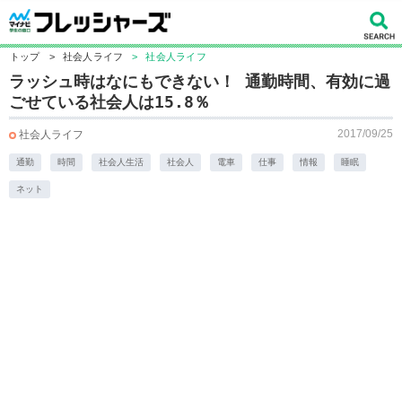
トップ
>
社会人ライフ
>
社会人ライフ
ラッシュ時はなにもできない！ 通勤時間、有効に過
ごせている社会人は15.8％
2017/09/25
社会人ライフ
通勤
時間
社会人生活
社会人
電車
仕事
情報
睡眠
ネット