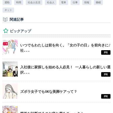
通勤
時間
社会人生活
社会人
電車
仕事
情報
睡眠
ネット
関連記事
ピックアップ
いつでもわたしは前を向く。「女の子の日」を前向きに♪
社...
PR
入社後に家探しを始める人必見！ 一人暮らしの新しい選
択...
PR
ズボラ女子でもOKな美脚ケアって？
PR