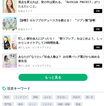
視点を変えれば、世の中は変わる。「Rethink PROJECT」がつ
たえたいこと。
社会人ライフ
PR
【診断】セルフプロデュース力を鍛える！ “ジブン観”診断
社会人ライフ
PR
忙しい新社会人にぴったり！ 「朝リフレア」をはじめよう。しっ
かりニオイケアして24時間快適。
身だしなみ・ビジネスアイテム
PR
あなたの“なりたい”社会人像は？ お仕事バッグ選びから始める
新生活
身だしなみ・ビジネスアイテム
PR
もっと見る
注目キーワード
英語
インテリア
掃除
はがき
付き合い
内定式
思い出
専門家.
基本
ネット
ドキドキ
体験・経験
家族