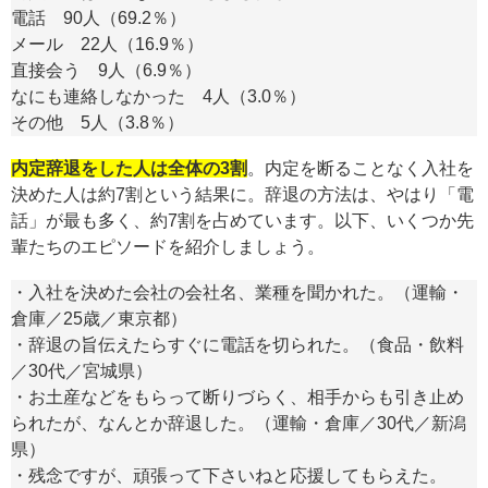
電話 90人（69.2％）
メール 22人（16.9％）
直接会う 9人（6.9％）
なにも連絡しなかった 4人（3.0％）
その他 5人（3.8％）
内定辞退をした人は全体の3割
。内定を断ることなく入社を
決めた人は約7割という結果に。辞退の方法は、やはり「電
話」が最も多く、約7割を占めています。以下、いくつか先
輩たちのエピソードを紹介しましょう。
・入社を決めた会社の会社名、業種を聞かれた。（運輸・
倉庫／25歳／東京都）
・辞退の旨伝えたらすぐに電話を切られた。（食品・飲料
／30代／宮城県）
・お土産などをもらって断りづらく、相手からも引き止め
られたが、なんとか辞退した。（運輸・倉庫／30代／新潟
県）
・残念ですが、頑張って下さいねと応援してもらえた。