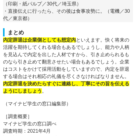
（印刷・紙パルプ／30代／埼玉県）
・直接伝えに行ったら、その後は食事攻勢に。（電機／30
代／東京都）
まとめ
内定辞退は企業側としても想定内
といえます。快く将来の
活躍を期待してくれる場合もあるでしょうし、能力や人柄
を見込んで内定を出した人材ですから、引き止められるも
のなら引き止めて翻意させたい場合もあるでしょう。企業
はコストをかけて採用活動をしていますので、内定を辞退
する場合はそれ相応の礼儀を尽くさなければなりません。
内定辞退を決めたらすぐに連絡し、丁寧にその旨を伝える
ようにしましょう
。
（マイナビ学生の窓口編集部）
［調査概要］
マイナビ学生の窓口調べ
調査時期：2021年4月