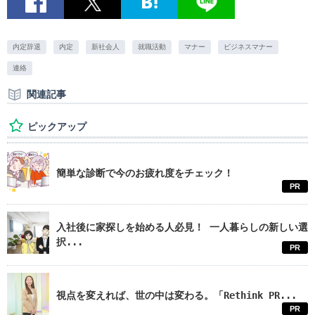
内定辞退
内定
新社会人
就職活動
マナー
ビジネスマナー
連絡
関連記事
ピックアップ
簡単な診断で今のお疲れ度をチェック！
PR
入社後に家探しを始める人必見！ 一人暮らしの新しい選
択...
PR
視点を変えれば、世の中は変わる。「Rethink PR...
PR