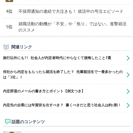
4位
不採用通知の連続で大泣きも！ 就活中の号泣エピソード
就職活動の動機が「不安」や「焦り」ではない。進撃就活
5位
のススメ
関連リンク
旅行以外にも?! 社会人が内定者時代にやらなくて後悔したこと7選
何社から内定をもらったら就活を終了した？ 先輩就活生で一番多かったの
は「1社」！
内定辞退のメールの書き方とポイント【例文つき】
内定先の企業には年賀状を出すべき？ 書くべきだと思う社会人は約○割！
話題のコンテンツ