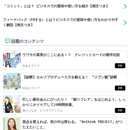
「コミット」とは？ ビジネスでの意味や使い方を紹介【例文つき】
フィードバック（FBする）とは？ビジネスでの意味や使い方をわかりやす
く解説【例文つき】
話題のコンテンツ
ウワサの真実がここにある！？ クレジットカードの都市伝説
社会人ライフ
PR
【診断】セルフプロデュース力を鍛える！ “ジブン観”診断
社会人ライフ
PR
忙しい新社会人にぴったり！ 「朝リフレア」をはじめよう。しっ
かりニオイケアして24時間快適。
身だしなみ・ビジネスアイテム
PR
視点を変えれば、世の中は変わる。「Rethink PROJECT」がつ
たえたいこと。