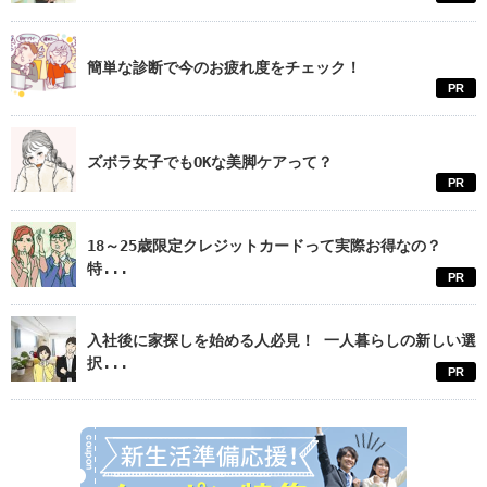
簡単な診断で今のお疲れ度をチェック！
PR
ズボラ女子でもOKな美脚ケアって？
PR
18～25歳限定クレジットカードって実際お得なの？
特...
PR
入社後に家探しを始める人必見！ 一人暮らしの新しい選
択...
PR