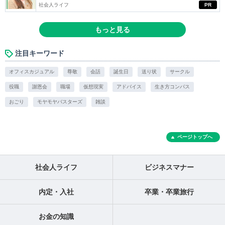
社会人ライフ
PR
もっと見る
注目キーワード
オフィスカジュアル
尊敬
会話
誕生日
送り状
サークル
役職
謝恩会
職場
仮想現実
アドバイス
生き方コンパス
おごり
モヤモヤバスターズ
雑談
ページトップへ
社会人ライフ
ビジネスマナー
内定・入社
卒業・卒業旅行
お金の知識