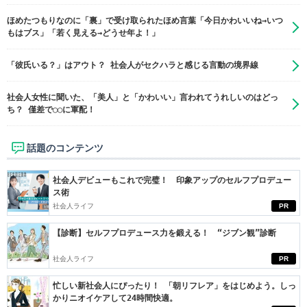
ほめたつもりなのに「裏」で受け取られたほめ言葉「今日かわいいね→いつ
もはブス」「若く見える→どうせ年よ！」
「彼氏いる？」はアウト？ 社会人がセクハラと感じる言動の境界線
社会人女性に聞いた、「美人」と「かわいい」言われてうれしいのはどっ
ち？ 僅差で◯◯に軍配！
話題のコンテンツ
社会人デビューもこれで完璧！ 印象アップのセルフプロデュー
ス術
社会人ライフ
PR
【診断】セルフプロデュース力を鍛える！ “ジブン観”診断
社会人ライフ
PR
忙しい新社会人にぴったり！ 「朝リフレア」をはじめよう。しっ
かりニオイケアして24時間快適。