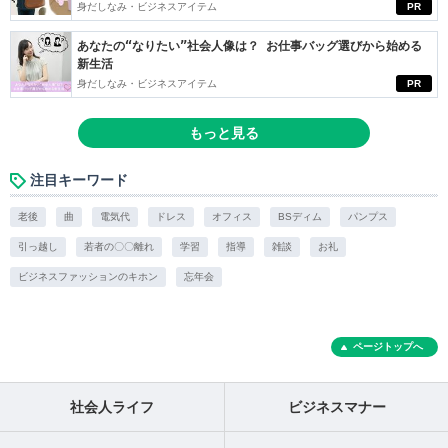
身だしなみ・ビジネスアイテム
PR
あなたの“なりたい”社会人像は？ お仕事バッグ選びから始める
新生活
身だしなみ・ビジネスアイテム
PR
もっと見る
注目キーワード
老後
曲
電気代
ドレス
オフィス
BSディム
パンプス
引っ越し
若者の〇〇離れ
学習
指導
雑談
お礼
ビジネスファッションのキホン
忘年会
ページトップへ
社会人ライフ
ビジネスマナー