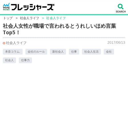
トップ
>
社会人ライフ
>
社会人ライフ
社会人女性が職場で言われるとうれしいほめ言葉
Top5！
2017/06/13
社会人ライフ
本音コラム.
会社のルール
新社会人
仕事
社会人生活
会社
社会人
仕事力