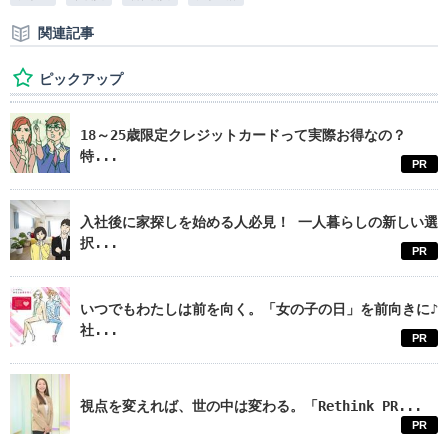
関連記事
ピックアップ
18～25歳限定クレジットカードって実際お得なの？
特...
PR
入社後に家探しを始める人必見！ 一人暮らしの新しい選
択...
PR
いつでもわたしは前を向く。「女の子の日」を前向きに♪
社...
PR
視点を変えれば、世の中は変わる。「Rethink PR...
PR