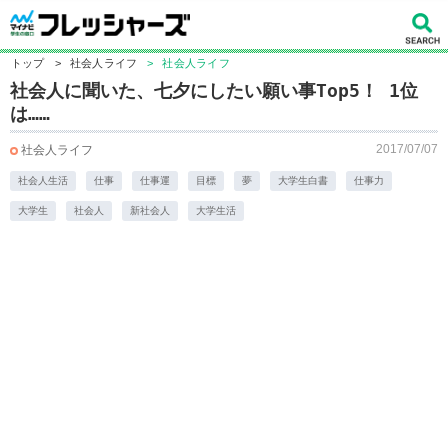
トップ
>
社会人ライフ
>
社会人ライフ
社会人に聞いた、七夕にしたい願い事Top5！ 1位
は……
2017/07/07
社会人ライフ
社会人生活
仕事
仕事運
目標
夢
大学生白書
仕事力
大学生
社会人
新社会人
大学生活