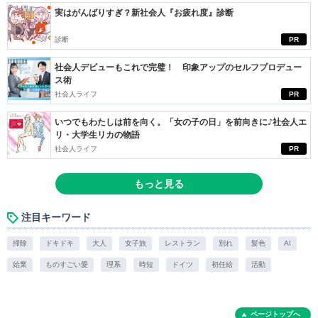
実はがんばりすぎ？新社会人『お疲れ度』診断
診断
PR
社会人デビューもこれで完璧！ 印象アップのセルフプロデュー
ス術
社会人ライフ
PR
いつでもわたしは前を向く。「女の子の日」を前向きに♪社会人エ
リ・大学生リカの物語
社会人ライフ
PR
もっと見る
注目キーワード
掃除
ドキドキ
大人
女子旅
レストラン
別れ
髪色
AI
始業
ものすごい愛
理系
時短
ドイツ
初任給
活動
ページトップへ