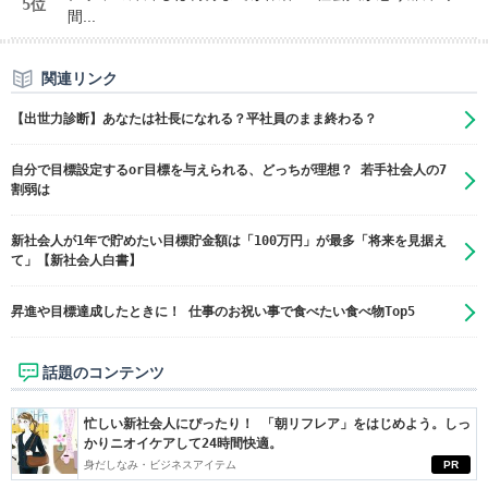
5位
間...
関連リンク
【出世力診断】あなたは社長になれる？平社員のまま終わる？
自分で目標設定するor目標を与えられる、どっちが理想？ 若手社会人の7
割弱は
新社会人が1年で貯めたい目標貯金額は「100万円」が最多「将来を見据え
て」【新社会人白書】
昇進や目標達成したときに！ 仕事のお祝い事で食べたい食べ物Top5
話題のコンテンツ
忙しい新社会人にぴったり！ 「朝リフレア」をはじめよう。しっ
かりニオイケアして24時間快適。
身だしなみ・ビジネスアイテム
PR