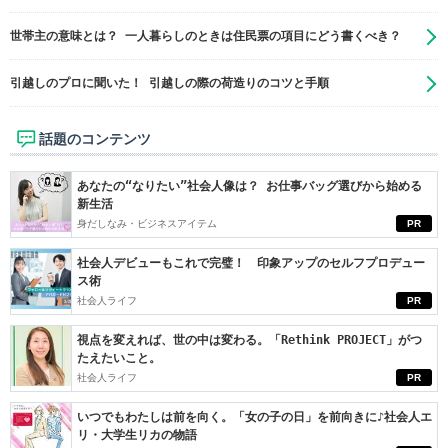
世帯主の意味とは？ 一人暮らしのときは住民票の項目にどう書くべき？
引越しのプロに聞いた！ 引越しの際の荷造りのコツと手順
話題のコンテンツ
あなたの“なりたい”社会人像は？ お仕事バッグ選びから始める
新生活
身だしなみ・ビジネスアイテム
PR
社会人デビューもこれで完璧！ 印象アップのセルフプロデュー
ス術
社会人ライフ
PR
視点を変えれば、世の中は変わる。「Rethink PROJECT」がつ
たえたいこと。
社会人ライフ
PR
いつでもわたしは前を向く。「女の子の日」を前向きに♪社会人エ
リ・大学生リカの物語