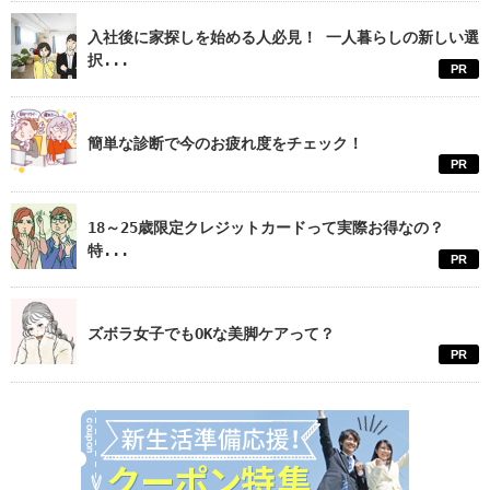
入社後に家探しを始める人必見！ 一人暮らしの新しい選
択...
PR
簡単な診断で今のお疲れ度をチェック！
PR
18～25歳限定クレジットカードって実際お得なの？
特...
PR
ズボラ女子でもOKな美脚ケアって？
PR