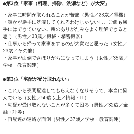
●第2位「家事（料理、掃除、洗濯など）が大変」
・家事に時間が取られることが苦痛（男性／23歳／電機）
・誰かが勝手に洗濯してくれるわけじゃないし、ご飯も勝
手にはできていない。親のありがたみをよく理解できると
思う（男性／33歳／機械・精密機器）
・仕事から帰って家事をするのが大変だと思った（女性／
23歳／その他）
・家事が面倒でさぼりがちになってしまう（女性／35歳／
学校・教育関連）
●第3位「宅配が受け取れない」
・これから夜間配達してもらえなくなりそうで、本当に悩
んでいる（女性／50歳以上／情報・IT）
・宅配が受け取れないことが多くて困る（男性／32歳／金
融・証券）
・再配達の連絡が面倒（男性／37歳／学校・教育関連）