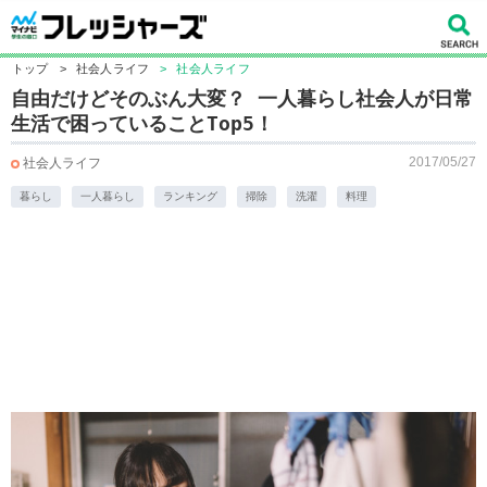
トップ
>
社会人ライフ
>
社会人ライフ
自由だけどそのぶん大変？ 一人暮らし社会人が日常
生活で困っていることTop5！
2017/05/27
社会人ライフ
暮らし
一人暮らし
ランキング
掃除
洗濯
料理