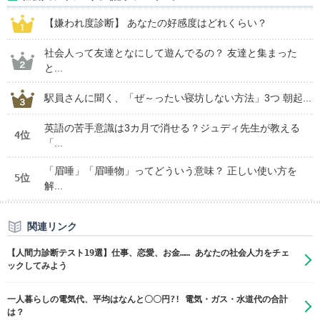
【嫌われ度診断】 あなたの好感度はどれくらい？
社会人って友達となにして遊んでるの？ 友達と集まった
と...
駅員さんに聞く、「ぜ～ったい寝坊しない方法」3つ 朝起...
英語の苦手意識は3カ月で消せる？ジュディ先生が教える
4位
「...
「眉唾」「眉唾物」ってどういう意味？ 正しい使い方を
5位
解...
関連リンク
【人間力診断テスト19選】仕事、恋愛、お金…… あなたの社会人力をチェ
ックしてみよう
一人暮らしの電気代、平均はなんと〇〇円?! 電気・ガス・水道代の合計
は？