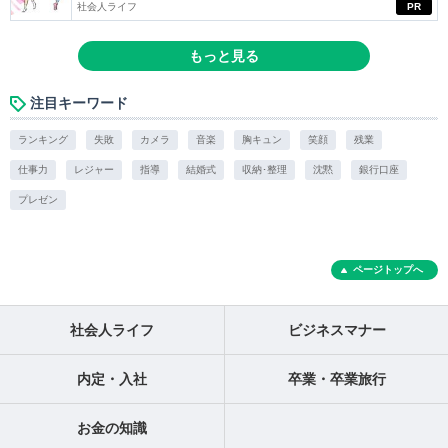
社会人ライフ
PR
もっと見る
注目キーワード
ランキング
失敗
カメラ
音楽
胸キュン
笑顔
残業
仕事力
レジャー
指導
結婚式
収納･整理
沈黙
銀行口座
プレゼン
ページトップへ
社会人ライフ
ビジネスマナー
内定・入社
卒業・卒業旅行
お金の知識